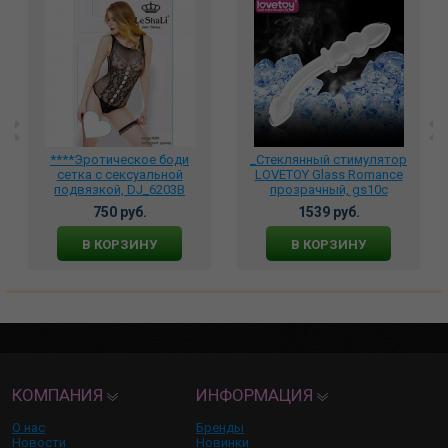
****Эротическое боди
_Стеклянный стимулятор
сетка с сексуальной
LOVETOY Glass Romance
подвязкой, DJ_6203B
прозрачный, gs10c
750 руб.
1539 руб.
В КОРЗИНУ
В КОРЗИНУ
КОМПАНИЯ
ИНФОРМАЦИЯ
О нас
Бренды
Новости
Новинки