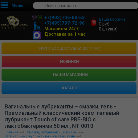
Меню
+7(903)746-80-53
Ваша корзина
+7(495)797-72-96
0
руб.
Магазины 24/7
0
штук(и)
Доставка за 1 час
ЭКСПРЕСС ДОСТАВКА ЗА 1 ЧАС
НОВИНКИ
HАШИ МАГАЗИНЫ
КАТАЛОГ
Вагинальные лубриканты – смазки, гель -
Премиальный классический крем-гелевый
лубрикант Touch of care PRE-BIO с
лактобактериями 50 мл., NT-0010
Главная
Смазки, лубриканты, гигиена
Вагинальные лубриканты – смазки, гель