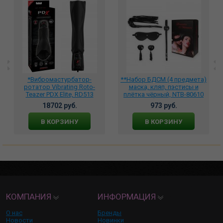
*Вибромастурбатор-
**Набор БДСМ (4 предмета)
ротатор Vibrating Roto-
маска, кляп, пэстисы и
Teazer PDX Elite, RD513
плётка чёрный, NTB-80610
18702 руб.
973 руб.
В КОРЗИНУ
В КОРЗИНУ
КОМПАНИЯ
ИНФОРМАЦИЯ
О нас
Бренды
Новости
Новинки