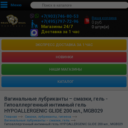
Меню
+7(903)746-80-53
Ваша корзина
+7(495)797-72-96
0
руб.
Магазины 24/7
0
штук(и)
Доставка за 1 час
ЭКСПРЕСС ДОСТАВКА ЗА 1 ЧАС
НОВИНКИ
HАШИ МАГАЗИНЫ
КАТАЛОГ
Вагинальные лубриканты – смазки, гель -
Гипоаллергенный интимный гель
HYPOALLERGENIC GLIDE 200 мл., MGB029
Главная
Смазки, лубриканты, гигиена
Вагинальные лубриканты – смазки, гель
Гипоаллергенный интимный гель HYPOALLERGENIC GLIDE 200 мл., MGB029