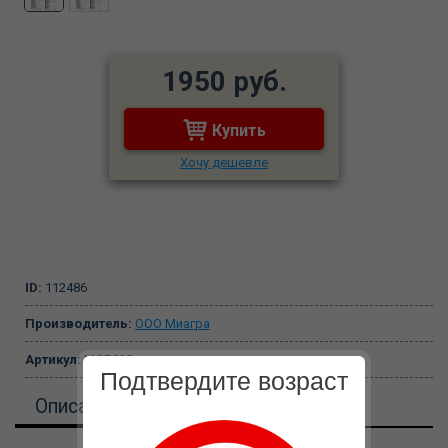
1950 руб.
Купить
Хочу дешевле
ID:
112486
Производитель:
ООО Миагра
Артикул:
MGB029
Подтвердите возраст
Описание