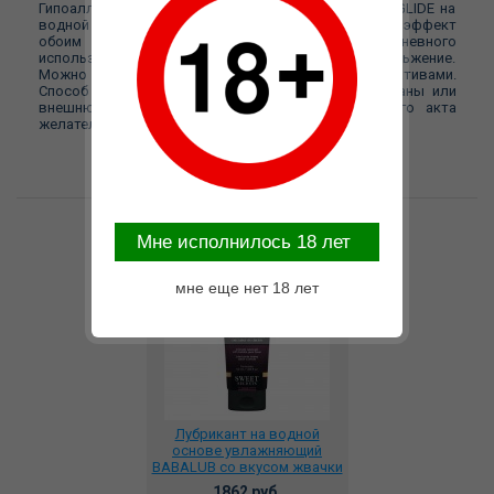
Гипоаллергенный интимный гель HYPOALLERGENIC GLIDE на
водной основе подарит максимально приятный эффект
обоим партнерам. Подходит для ежедневного
использования. Обеспечивает устойчивое скольжение.
Можно использовать с игрушками и презервативами.
Способ применения: Гель нанести на половые органы или
внешнюю сторону презерватива. После полового акта
желательно смыть гель-смазку теплой водой.
Возможные варианты замены
Mне исполнилось 18 лет
мне еще нет 18 лет
Лубрикант на водной
основе увлажняющий
BABALUB со вкусом жвачки
50 мл., IN0587
1862 руб.