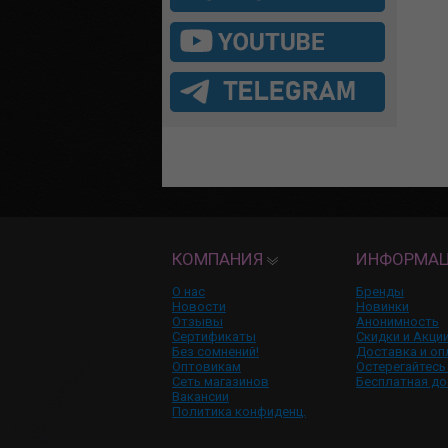
КОМПАНИЯ
ИНФОРМА
О нас
Бренды
Новости
Новинки
Отзывы
Анонимность
Сертификаты
Скидки и Акци
Без сомнений!
Доставка и оп
Оптовикам
Остерегайтесь
Сеть магазинов
Бесплатная до
Вакансии
Политика конфиденц.