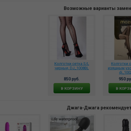
Возможные варианты заме
Колготки сетка S/L
Колготки с
черные, DJ_1008BL
изящным узо
dj_100
850 руб.
950 ру
В КОРЗИНУ
В КОРЗ
Джага-Джага рекомендуе