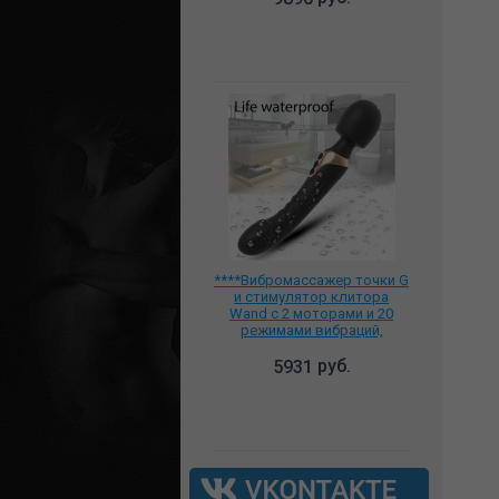
****Вибромассажер точки G
и стимулятор клитора
Wand с 2 моторами и 20
режимами вибраций,
33109ne
руб.
5931