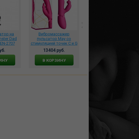
атор на
Вибромассажер
***Крем для мужчин Sex
ster Dad
пульсатор May со
Gigant prolonger
EN-2707
стимуляцией точек C и G
(пролонгатор)
розовый, VIVE045PNK
продлевающий, MGB003
уб.
13404 руб.
945 руб.
ИНУ
В КОРЗИНУ
В КОРЗИНУ