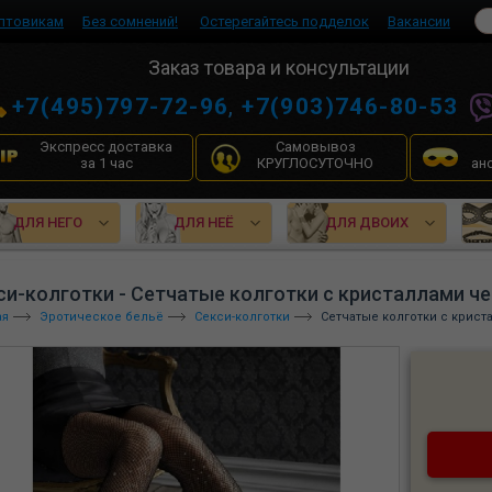
птовикам
Без сомнений!
Остерегайтесь подделок
Вакансии
Заказ товара и консультации
+7(495)797-72-96
,
+7(903)746-80-53
Экспресс доставка
Самовывоз
за 1 час
КРУГЛОСУТОЧНО
ан
ДЛЯ НЕГО
ДЛЯ НЕЁ
ДЛЯ ДВОИХ
си-колготки - Сетчатые колготки с кристаллами че
ая
Эротическое бельё
Секси-колготки
Сетчатые колготки с крист