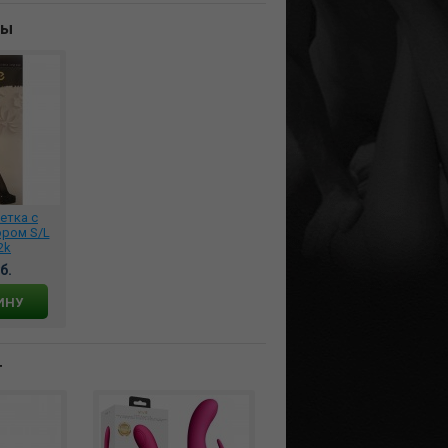
ны
етка с
ром S/L
2k
б.
ИНУ
т