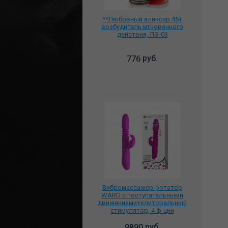
**Любовный эликсир 45+
возбудитель мгновенного
действия, ЛЭ-03
руб.
776
Вибромассажер-ротатор
WARD с поступательными
движениями+клиторальный
стимулятор, 4 ф-ции
ротации, 12 ф-ций вибрации,
BI-014399
руб.
9890