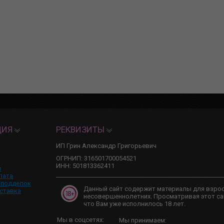
ЦИЯ
РЕКВИЗИТЫ
ИП Грин Александр Григорьевич
ОГРНИП: 316501700054521
ИНН: 501813362411
и
лата
 подделок
Данный сайт содержит материалы для взро
ставка
несовершеннолетних. Просматривая этот са
что Вам уже исполнилось 18 лет.
Мы в соцсетях:
Мы принимаем: