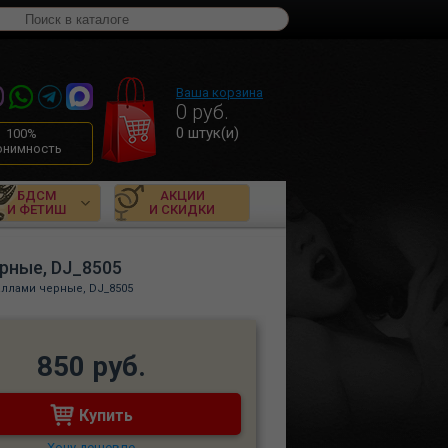
Ваша корзина
0
руб.
0
штук(и)
100%
онимность
БДСМ
АКЦИИ
И ФЕТИШ
И СКИДКИ
рные, DJ_8505
аллами черные, DJ_8505
850 руб.
Купить
Хочу дешевле