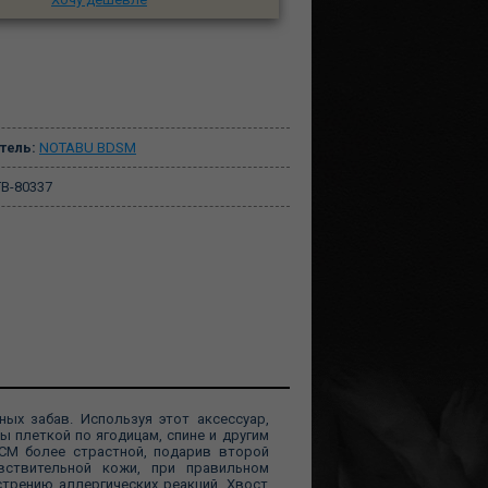
тель:
NOTABU BDSM
B-80337
ых забав. Используя этот аксессуар,
ы плеткой по ягодицам, спине и другим
ДСМ более страстной, подарив второй
вствительной кожи, при правильном
стрению аллергических реакций. Хвост