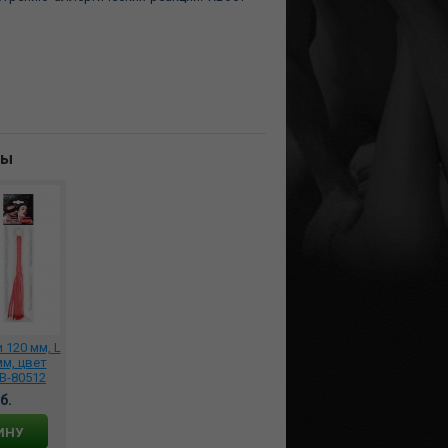
ны
 120 мм, L
мм, цвет
B-80512
б.
ИНУ