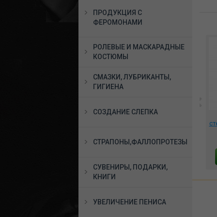
ПРОДУКЦИЯ С
ФЕРОМОНАМИ
РОЛЕВЫЕ И МАСКАРАДНЫЕ
КОСТЮМЫ
СМАЗКИ, ЛУБРИКАНТЫ,
ГИГИЕНА
СОЗДАНИЕ СЛЕПКА
лый
***Тренажер Кегеля
*Анальная Пробка с
Magic Motion Kegel
Хвостом Emotions Fluffy
ст
Master, 861096
белая, 4017-01
9720 руб.
1398 руб.
СТРАПОНЫ,ФАЛЛОПРОТЕЗЫ
В КОРЗИНУ
В КОРЗИНУ
СУВЕНИРЫ, ПОДАРКИ,
КНИГИ
УВЕЛИЧЕНИЕ ПЕНИСА