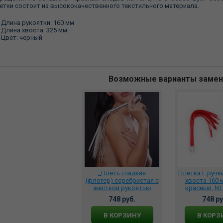
етки состоит из высококачественного текстильного материала.
Длина рукоятки: 160 мм
Длина хвоста: 325 мм
Цвет: черный
Возможные варианты заме
_Плеть гладкая
Плётка L ручки
(флогер) серебристая с
хвоста 160 
жесткой рукоятью
красный, NT
общей длиной 40 см,
748 руб.
748 ру
5018-6 BX SIT
В КОРЗИНУ
В КОРЗ