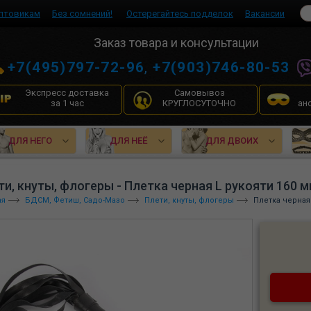
птовикам
Без сомнений!
Остерегайтесь подделок
Вакансии
Заказ товара и консультации
+7(495)797-72-96
,
+7(903)746-80-53
Экспресс доставка
Самовывоз
за 1 час
КРУГЛОСУТОЧНО
ан
ДЛЯ НЕГО
ДЛЯ НЕЁ
ДЛЯ ДВОИХ
ти, кнуты, флогеры - Плетка черная L рукояти 160 м
ая
БДСМ, Фетиш, Садо-Мазо
Плети, кнуты, флогеры
Плетка черная 