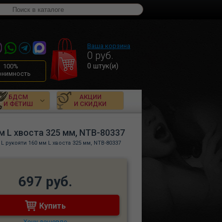
Ваша корзина
0
руб.
0
штук(и)
100%
онимность
БДСМ
АКЦИИ
И ФЕТИШ
И СКИДКИ
м L хвоста 325 мм, NTB-80337
L рукояти 160 мм L хвоста 325 мм, NTB-80337
697 руб.
Купить
Хочу дешевле