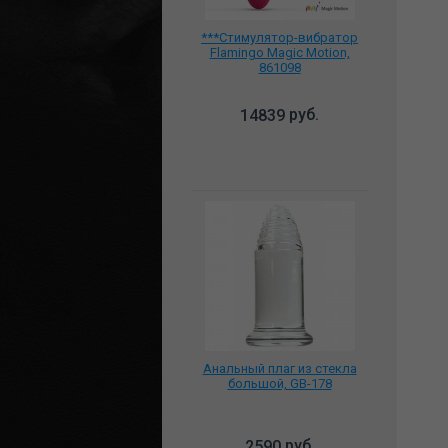
***Стимулятор-вибратор
Flamingo Magic Motion,
861098
руб.
14839
Анальный плаг из стекла
большой, GB-178
руб.
2590