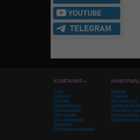
КОМПАНИЯ
ИНФОРМА
О нас
Бренды
Новости
Новинки
Отзывы
Анонимность
Сертификаты
Скидки и Акци
Без сомнений!
Доставка и оп
Оптовикам
Остерегайтесь
Сеть магазинов
Бесплатная до
Вакансии
Политика конфиденц.