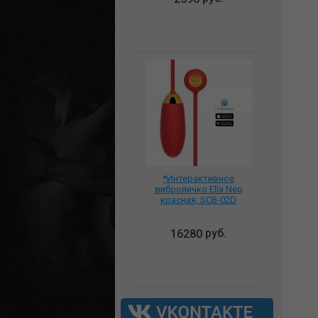
*Интерактивное
виброяичко Ella Neo
красная, SCB-02D
руб.
16280