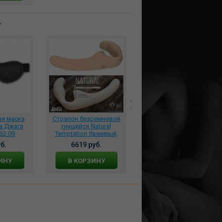
т
ая маска
Страпон безремневой
*Массажное масло с
а Джага
гнущийся Natural
феромонами
62-09
Temptation бежевый,
«ЯНТАРНОЕ УТРО» 250
5011-01lola
мл., BMN-0114
б.
6619 руб.
1950 руб.
ИНУ
В КОРЗИНУ
В КОРЗИНУ