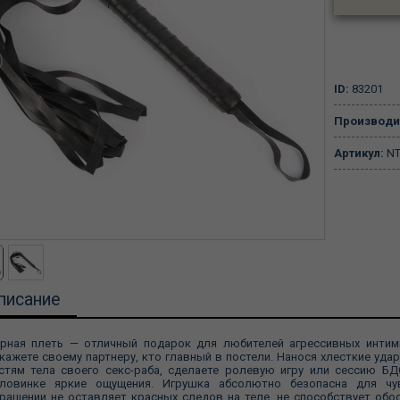
ID:
83201
Производи
Артикул:
NT
писание
рная плеть — отличный подарок для любителей агрессивных интимн
кажете своему партнеру, кто главный в постели. Нанося хлесткие удар
стям тела своего секс-раба, сделаете ролевую игру или сессию Б
ловинке яркие ощущения. Игрушка абсолютно безопасна для чу
ращении не оставляет красных следов на теле, не способствует обо