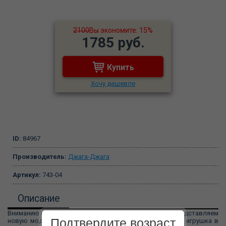
2100
Вы экономите: 15%
1785 руб.
Купить
Хочу дешевле
ID:
84967
Производитель:
Джага-Джага
Артикул:
743-04
Описание
Вниманию опытных фетишистов и любителей БДСМ представляем
Подтвердите возраст
новую модель сладких утех анальный крюк - это секс игрушка в