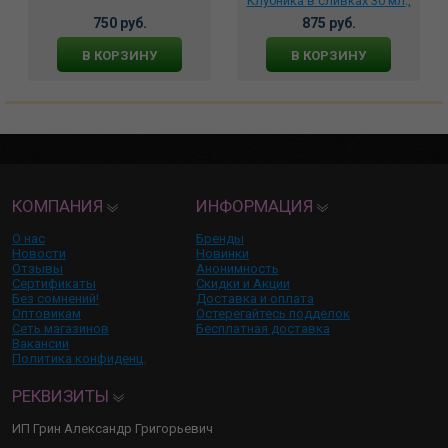
Клубника в сливках 30 мл.,
BMN-0070
750 руб.
875 руб.
В КОРЗИНУ
В КОРЗИНУ
КОМПАНИЯ
ИНФОРМАЦИЯ
О нас
Бренды
Новости
Новинки
Отзывы
Анонимность
Сертификаты
Скидки и Акции
Без сомнений!
Доставка и оплата
Оптовикам
Остерегайтесь подделок
Сеть магазинов
Бесплатная доставка
Вакансии
Политика конфиденц.
РЕКВИЗИТЫ
ИП Грин Александр Григорьевич