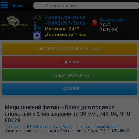
Меню
+7(903)746-80-53
Ваша корзина
+7(495)797-72-96
0
руб.
Магазины 24/7
0
штук(и)
Доставка за 1 час
ЭКСПРЕСС ДОСТАВКА ЗА 1 ЧАС
НОВИНКИ
HАШИ МАГАЗИНЫ
КАТАЛОГ
Медицинский фетиш - Крюк для подвеса
анальный с 2-мя шарами по 30 мм., 743-04, NTU-
80429
Главная
БДСМ, Фетиш, Садо-Мазо
Медицинский фетиш
Крюк для подвеса анальный с 2-мя шарами по 30 мм., 743-04, NTU-80429