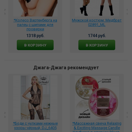
*Колесо Вартенберга на
Мужской костюм: Медбрат
палец с шипами для
02891_ML
проверки
чувствительности, 742-12
1318 руб.
1744 руб.
В КОРЗИНУ
В КОРЗИНУ
Джага-Джага рекомендует
*Боди с чулками нежные
*Массажная свеча Relaxing
узоры чёрный, DJ_6405
& Exciting Massage Candle