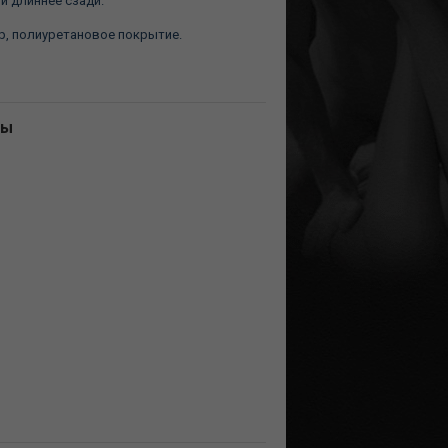
и длиннее сзади.
р, полиуретановое покрытие.
ны