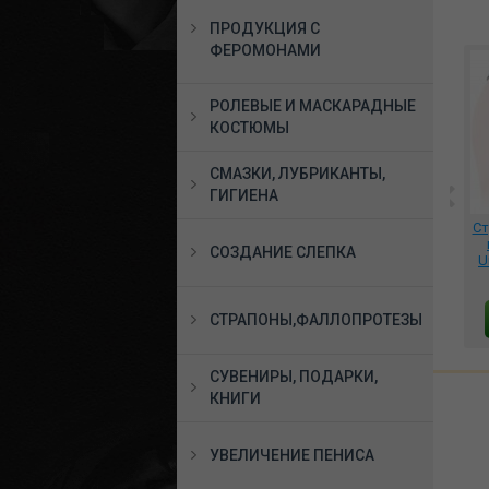
ПРОДУКЦИЯ С
ФЕРОМОНАМИ
РОЛЕВЫЕ И МАСКАРАДНЫЕ
КОСТЮМЫ
СМАЗКИ, ЛУБРИКАНТЫ,
ГИГИЕНА
**Мастурбатор
*Фалоимитатор в руке L
Ст
9 х
телесный двухстороний
13 см. D 1,9 см. чёрная,
СОЗДАНИЕ СЛЕПКА
вагина и рот, 401-09
X-MEN-2093
U
2450 руб.
3960 руб.
СТРАПОНЫ,ФАЛЛОПРОТЕЗЫ
В КОРЗИНУ
В КОРЗИНУ
СУВЕНИРЫ, ПОДАРКИ,
КНИГИ
УВЕЛИЧЕНИЕ ПЕНИСА