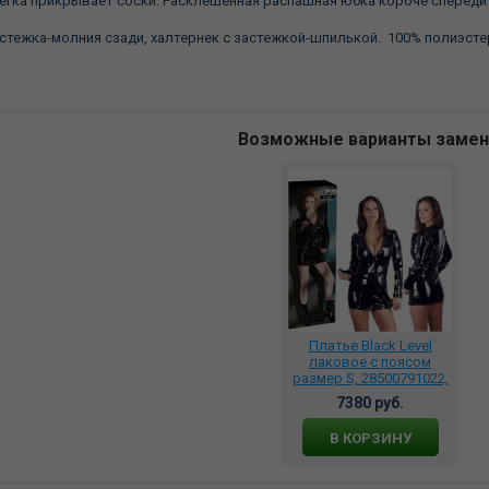
егка прикрывает соски. Расклешенная распашная юбка короче спереди 
стежка-молния сзади, халтернек с застежкой-шпилькой. 100% полиэсте
Возможные варианты заме
Платье Black Level
лаковое с поясом
размер S, 28500791022,
28500791021
7380 руб.
В КОРЗИНУ