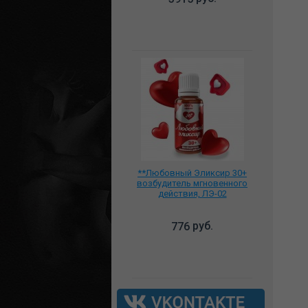
**Любовный Эликсир 30+
возбудитель мгновенного
действия, ЛЭ-02
руб.
776