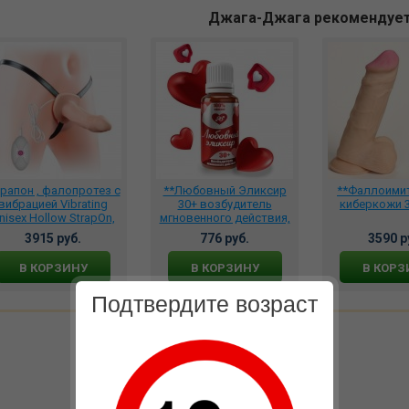
Джага-Джага рекомендуе
рапон , фалопротез с
**Любовный Эликсир
**Фаллоими
вибрацией Vibrating
30+ возбудитель
киберкожи 3
nisex Hollow StrapOn,
мгновенного действия,
LV3002
ЛЭ-02
3915 руб.
776 руб.
3590 р
В КОРЗИНУ
В КОРЗИНУ
В КОРЗ
Подтвердите возраст