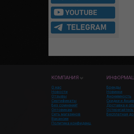
КОМПАНИЯ
ИНФОРМА
О нас
Бренды
Новости
Новинки
Отзывы
Анонимность
Сертификаты
Скидки и Акци
Без сомнений!
Доставка и оп
Оптовикам
Остерегайтесь
Сеть магазинов
Бесплатная до
Вакансии
Политика конфиденц.