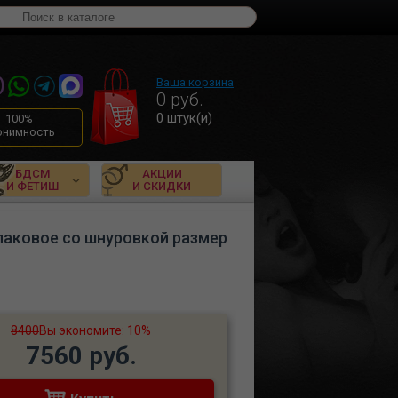
Ваша корзина
0
руб.
0
штук(и)
100%
онимность
БДСМ
АКЦИИ
И ФЕТИШ
И СКИДКИ
е лаковое со шнуровкой размер
8400
Вы экономите: 10%
7560 руб.