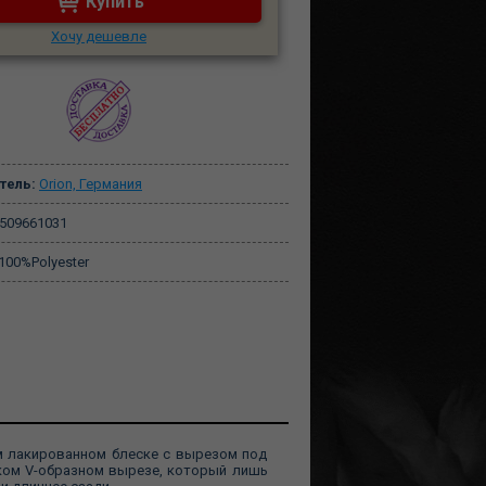
Купить
Хочу дешевле
тель:
Orion, Германия
509661031
100%Polyester
ом лакированном блеске с вырезом под
оком V-образном вырезе, который лишь