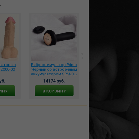
т
татор из
Вибростимулятор Primo
*Салфетка латексная
2000-00
Черный со встроенным
Ароматизированая для
аккумулятором SPM-01-
Орального Секса 1шт.,
BLK
25х15см., 3F46010204
уб.
14174 руб.
440 руб.
ИНУ
В КОРЗИНУ
В КОРЗИНУ