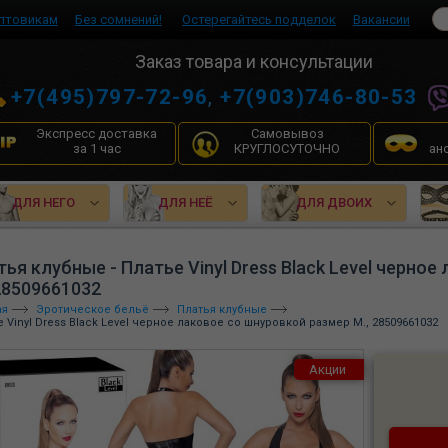
птовикам
Без сомнений!
Остерегайтесь подделок
Вакансии
Заказ товара и консультации
+7(495)797-72-96
,
+7(903)746-80-53
Экспресс доставка
Самовывоз
за 1 час
КРУГЛОСУТОЧНО
ан
ДЛЯ НЕГО
ДЛЯ НЕЁ
ДЛЯ ДВОИХ
тья клубные - Платье Vinyl Dress Black Level черно
 28509661032
ая
Эротическое бельё
Платья клубные
 Vinyl Dress Black Level черное лаковое со шнуровкой размер M., 28509661032
Акции