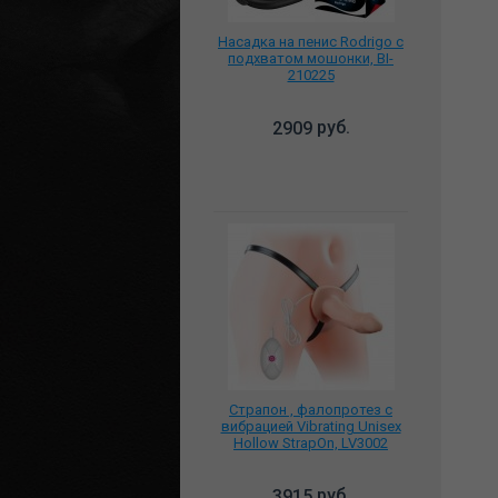
Насадка на пенис Rodrigo с
подхватом мошонки, BI-
210225
руб.
2909
Страпон , фалопротез с
вибрацией Vibrating Unisex
Hollow StrapOn, LV3002
руб.
3915