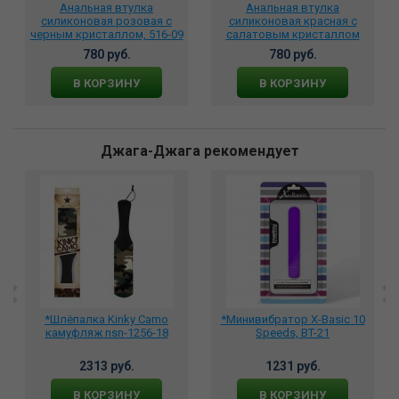
Анальная втулка
Анальная втулка
силиконовая розовая c
силиконовая красная с
черным кристаллом, 516-09
салатовым кристаллом
517-12
780 руб.
780 руб.
В КОРЗИНУ
В КОРЗИНУ
Джага-Джага рекомендует
*Шлёпалка Kinky Camo
*Минивибратор X-Basic 10
камуфляж nsn-1256-18
Speeds, BT-21
2313 руб.
1231 руб.
В КОРЗИНУ
В КОРЗИНУ