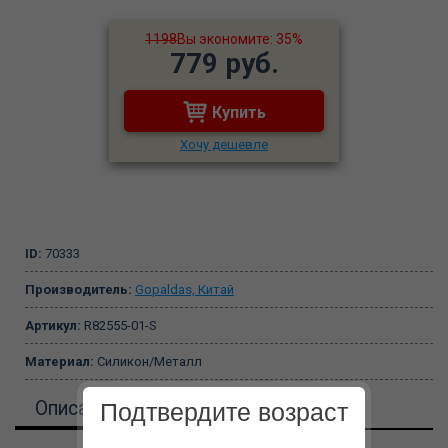
1198
Вы экономите: 35%
779 руб.
Купить
Хочу дешевле
ID:
70333
Производитель:
Gopaldas, Китай
Артикул:
R82555-01-S
Материал:
Силикон/Металл
Описание
Подтвердите возраст