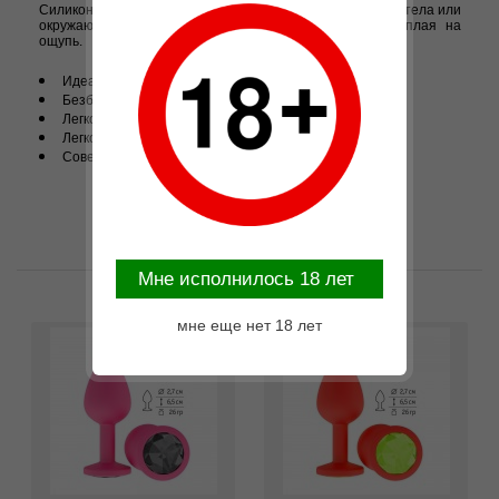
Силиконовая пробка мгновенно принимает температуру тела или
окружающей среды - поэтому она всегда приятно тёплая на
ощупь.
Идеальные пропорции - абсолютно для всех.
Безболезненное введение
Легко ухаживать
Легко хранить
Совершенно безопасно использовать.
Mне исполнилось 18 лет
Возможные варианты замены
мне еще нет 18 лет