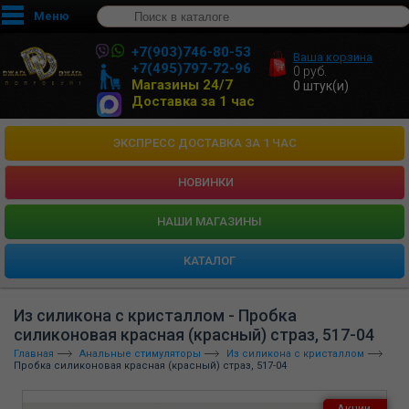
Меню
+7(903)746-80-53
Ваша корзина
+7(495)797-72-96
0
руб.
Магазины 24/7
0
штук(и)
Доставка за 1 час
ЭКСПРЕСС ДОСТАВКА ЗА 1 ЧАС
НОВИНКИ
HАШИ МАГАЗИНЫ
КАТАЛОГ
Из силикона с кристаллом - Пробка
силиконовая красная (красный) страз, 517-04
Главная
Анальные стимуляторы
Из силикона с кристаллом
Пробка силиконовая красная (красный) страз, 517-04
Акции