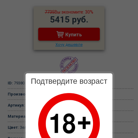
7735
Вы экономите: 30%
5415 руб.
Купить
Хочу дешевле
Подтвердите возраст
ID:
79380
Производитель:
Эротическая одежда Fever
Артикул:
04373OneSize
Материал:
100% синтетическое волокно
Цвет:
Зеленый