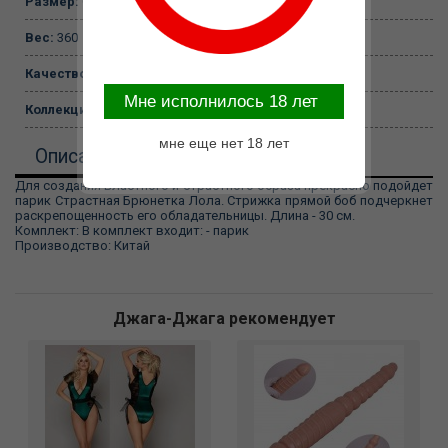
Размер:
One size
Вес:
360
Качество:
картонная коробка
Mне исполнилось 18 лет
Коллекция:
Fever Wigs
мне еще нет 18 лет
Описание
Для создания властного и страстного образа прекрасно подойдет
парик Страстная Брюнетка Лола. Стрижка прямой боб подчеркнет
раскрепощенность его обладательницы. Длина - 30 см.
Комплект: В комплект входит: - парик
Производство: Китай
Джага-Джага рекомендует