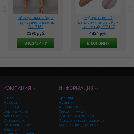
*Сексуальное боди
**Двухголовый
изумрудного цвета,
фаллоимитатор 39 см.
DJ_7150
телесный, YC2117
2390 руб.
4851 руб.
В КОРЗИНУ
В КОРЗИНУ
КОМПАНИЯ
ИНФОРМАЦИЯ
О нас
Бренды
Новости
Новинки
Отзывы
Анонимность
Сертификаты
Скидки и Акции
Без сомнений!
Доставка и оплата
Оптовикам
Остерегайтесь подделок
Сеть магазинов
Бесплатная доставка
Вакансии
Политика конфиденц.