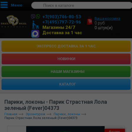
Меню
+7(903)746-80-53
Ваша корзина
+7(495)797-72-96
0
руб.
Магазины 24/7
0
штук(и)
Доставка за 1 час
ЭКСПРЕСС ДОСТАВКА ЗА 1 ЧАС
НОВИНКИ
HАШИ МАГАЗИНЫ
КАТАЛОГ
Парики, локоны - Парик Страстная Лола
зеленый (Fever)04373
Главная
Эроантураж
Парики, локоны
Парик Страстная Лола зеленый (Fever)04373
Акции