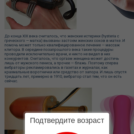
До конца XIX века считалось, что женские истерики (hysteria с
греческого — матка) вызваны застоем женских соков в матке. И
помочь может только квалифицированное лечение — массаж
клитора. В середине позапрошлого века такие процедуры
проводили исключительно врачи, и никто не видел в них
конкурентов. Считалось, что оргазм женщина может достичь
лишь от мужского пениса, а прочее — блажь. Поэтому сперва
вибраторы рекламировались в газетах и журналах, как
крахмальные воротнички или средство от запора. И лишь спустя
тридцать лет, примерно в 1910, вибратор стал тем, что он есть
сейчас.
Подтвердите возраст