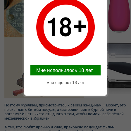
Mне исполнилось 18 лет
мне еще нет 18 лет
Поэтому мужчины, присмотритесь к своим женщинам — может, это
не скандал с битьём посуды, а «истерия» - зов к бурной ночи и
оргазму? И нет ничего стыдного в том, чтобы помочь себе лёгкой
механической вибрацией.
А тем, кто любит иронию и кино, прекрасно подойдёт фильм