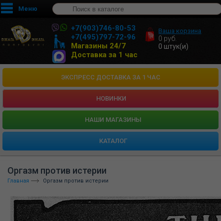
Меню
+7(903)746-80-53
Ваша корзина
+7(495)797-72-96
0
руб.
Магазины 24/7
0
штук(и)
Доставка за 1 час
ЭКСПРЕСС ДОСТАВКА ЗА 1 ЧАС
НОВИНКИ
HАШИ МАГАЗИНЫ
КАТАЛОГ
Оргазм против истерии
Главная
Оргазм против истерии