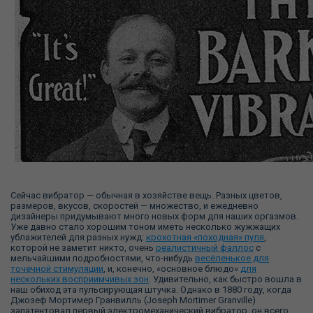
Сейчас вибратор — обычная в хозяйстве вещь. Разных цветов,
размеров, вкусов, скоростей — множество, и ежедневно
дизайнеры придумывают много новых форм для наших оргазмов.
Уже давно стало хорошим тоном иметь несколько жужжащих
ублажителей для разных нужд:
крохотная «походная» пуля
,
которой не заметит никто, очень
реалистичный фаллос
с
мельчайшими подробностями, что-нибудь
весёленькое для
точечной стимуляции
, и, конечно, «основное блюдо»
для
нескольких восприимчивых зон
. Удивительно, как быстро вошла в
наш обиход эта пульсирующая штучка. Однако в 1880 году, когда
Джозеф Мортимер Гранвилль (Joseph Mortimer Granville)
запатентовал первый электромеханический вибратор, он всего