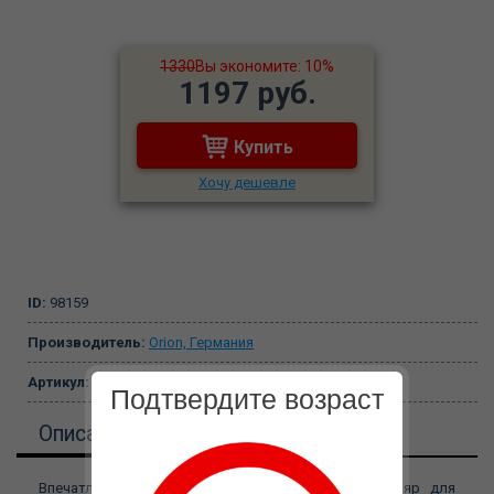
1330
Вы экономите: 10%
1197 руб.
Купить
Хочу дешевле
ID:
98159
Производитель:
Orion, Германия
Артикул:
5157950000
Подтвердите возраст
Описание
Впечатляющее мужское достоинство! Этот футляр для