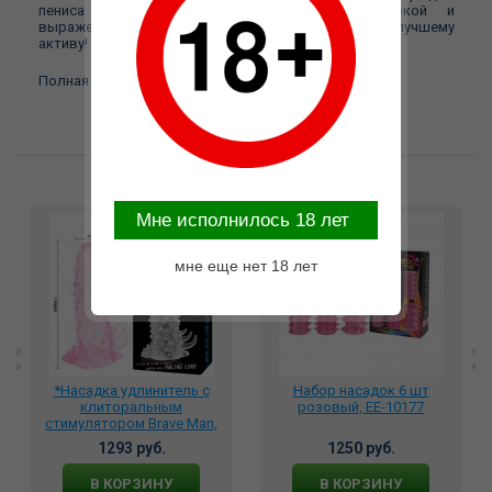
пениса дымчатого цвета с твердой головкой и
выраженными венами добавляет 4 см длины к ЕГО лучшему
активу!
Полная длина 16,5 см, Ø 2,7-3,2 см. Материал: ТПЭ.
Возможные варианты замены
Mне исполнилось 18 лет
мне еще нет 18 лет
*Насадка удлинитель с
Набор насадок 6 шт
клиторальным
розовый, EE-10177
стимулятором Brave Man,
BI-026203-0702
1293 руб.
1250 руб.
В КОРЗИНУ
В КОРЗИНУ