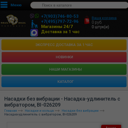
Меню
+7(903)746-80-53
Ваша корзина
+7(495)797-72-96
0
руб.
Магазины 24/7
0
штук(и)
Доставка за 1 час
ЭКСПРЕСС ДОСТАВКА ЗА 1 ЧАС
НОВИНКИ
HАШИ МАГАЗИНЫ
КАТАЛОГ
Насадки без вибрации - Насадка-удлинитель с
вибратором, BI-026209
Главная
Насадки и кольца
Насадки без вибрации
Насадка-удлинитель с вибратором, BI-026209
Акции