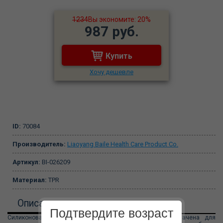
1234
Вы экономите: 20%
987 руб.
Купить
Хочу дешевле
ID:
70084
Производитель:
Liaoyang Baile Health Care Product Co.
Артикул:
BI-026209
Материал:
TPR
Описание
Подтвердите возраст
Силиконовая вибронасадка в форме клетки предназначена для