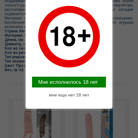
поддержания эрекции, пролонгации полового акта, а также более
полного удовлетворения партнера за счет мощного вибростимулятора,
расположенного на теле насадки. Кольцо у основания насадки
надевается на мошонку для пролонгации полового акта.
Материал не содержит фталатов. Вибронасадка водонепроницаема.
Внутренний диаметр- 3,8 см. Вибропуля, батарейки, для игрушки
включены в комплект.
Страна:
Китай
Материал:
Силикон
Длина, см:
13.50
Диаметр, см:
3.80
Кол-во скоростей вибрации:
2
Кол-во режимов вибрации:
1
Тип упаковки:
Коробка
Тип элемента питания:
LR44(в комплекте)
Цвет:
Прозрачный
Вес, гр:
42
Mне исполнилось 18 лет
Возможные варианты замены
мне еще нет 18 лет