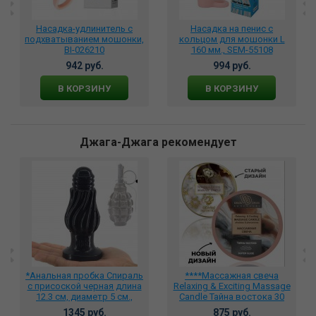
Насадка-удлинитель с
Насадка на пенис с
подхватыванием мошонки,
кольцом для мошонки L
BI-026210
160 мм., SEM-55108
942 руб.
994 руб.
В КОРЗИНУ
В КОРЗИНУ
Джага-Джага рекомендует
*Анальная пробка Спираль
****Массажная свеча
с присоской черная длина
Relaxing & Exciting Massage
12.3 см, диаметр 5 см.,
Candle Тайна востока 30
CHGD001B
мл., BMN-0073
1345 руб.
875 руб.