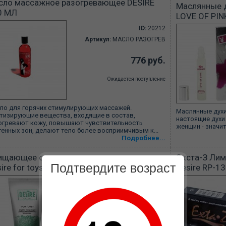
сло массажное разогревающее DESIRE
Маслянные 
0 МЛ
LOVE OF PIN
ID:
20212
Артикул:
МАСЛО РАЗОГРЕВ
776 руб.
Ожидается поступление
ло для горячих стимулирующих массажей.
Маслянные духи
тизирующие вещества, входящие в состав,
настоящие духи
огревают кожу, повышают чувствительность
женщин - значит
генных зон, делают тело более восприимчивым к...
Подробнее...
ищающее средство для секс-игрушек
Экста-З Лим
Подтвердите возраст
ire for toys 150 мл., RP-075
Desire RP-1
ID:
19851
Артикул:
RP-075
850
Вы экономите: 30%
595 руб.