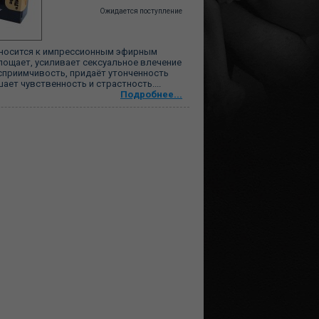
Ожидается поступление
тносится к импрессионным эфирным
пощает, усиливает сексуальное влечение
сприимчивость, придаёт утонченность
ает чувственность и страстность....
Подробнее...