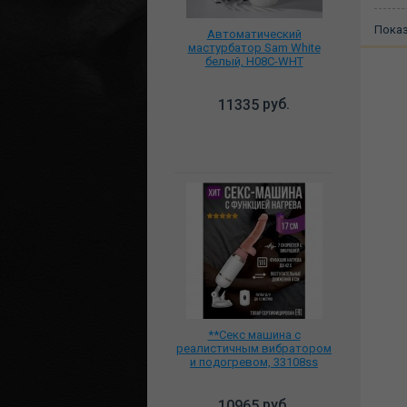
Пока
Автоматический
мастурбатор Sam White
белый, H08C-WHT
руб.
11335
**Секс машина с
реалистичным вибратором
и подогревом, 33108ss
руб.
10965