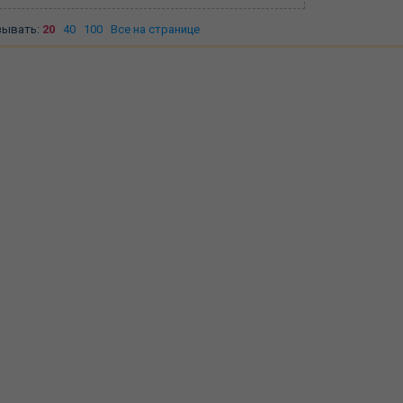
зывать:
20
40
100
Все на странице