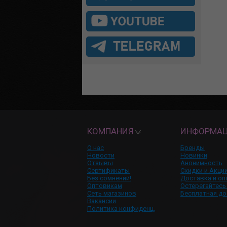
КОМПАНИЯ
ИНФОРМА
О нас
Бренды
Новости
Новинки
Отзывы
Анонимность
Сертификаты
Скидки и Акци
Без сомнений!
Доставка и оп
Оптовикам
Остерегайтесь
Сеть магазинов
Бесплатная до
Вакансии
Политика конфиденц.