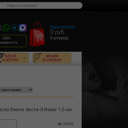
Ваша корзина
0
руб.
0
штук(и)
100%
онимность
БДСМ
АКЦИИ
И ФЕТИШ
И СКИДКИ
сло Desire Экста-З Иланг 1,5 мл
ID:
23399