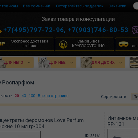
птовикам
Без сомнений!
Остерегайтесь подделок
Вакансии
Заказ товара и консультации
+7(495)797-72-96
,
+7(903)746-80-53
Экспресс доставка
Самовывоз
за 1 час
КРУГЛОСУТОЧНО
ан
ДЛЯ НЕГО
ДЛЯ НЕЁ
ДЛЯ ДВОИХ
 Роспарфюм
зывать:
20
40
100
Все на странице
Сортировать:
Интимное ма
нцентраты феромонов Love Parfum
RP-131
ские 10 мл rp-004
ID:
35161