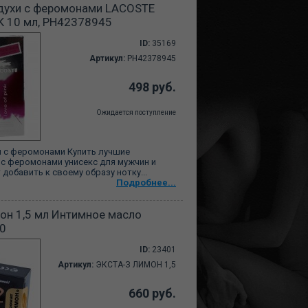
духи с феромонами LACOSTE
K 10 мл, PH42378945
ID:
35169
Артикул:
PH42378945
498 руб.
Ожидается поступление
 с феромонами Купить лучшие
 с феромонами унисекс для мужчин и
 добавить к своему образу нотку...
Подробнее...
он 1,5 мл Интимное масло
30
ID:
23401
Артикул:
ЭКСТА-З ЛИМОН 1,5
660 руб.