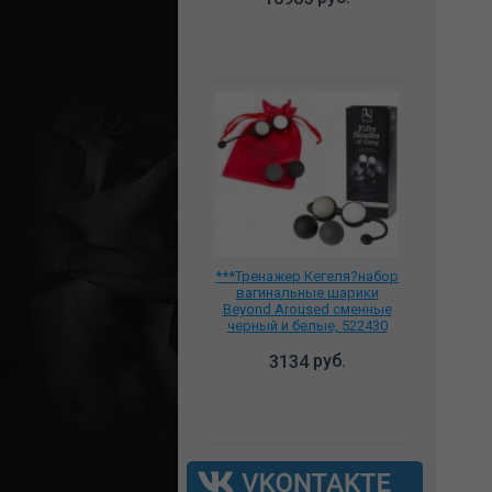
***Тренажер Кегеля?набор
вагинальные шарики
Beyond Aroused сменные
черный и белые, 522430
руб.
3134