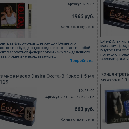
Артикул:
RP-004
1966 руб.
Ожидается поступление
Exta-Z Иланг-и
центрат феромонов для женщин Desire это
маслам–афроди
астное возбуждающее средство, готовое в любой
внутренней сек
ент взорваться фейерверком искр вожделенного
потенцию, пре
аза. Яркие и непередаваемые...
семяизвержение
Подробнее...
Концентрат
имное масло Desire Экста-З Кокос 1,5 мл
мужские 10 
-129
ID:
23400
Артикул:
ЭКСТА-З КОКОС 1,5
660 руб.
Ожидается поступление