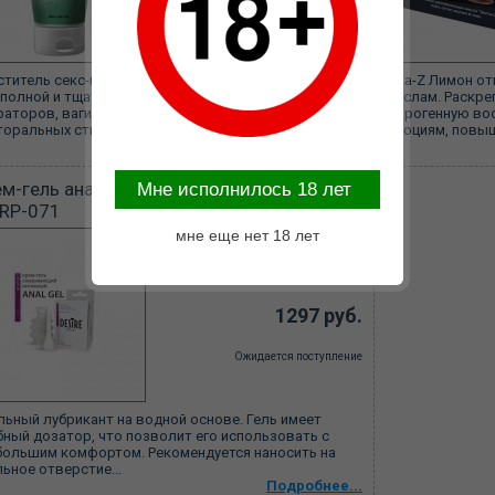
Ожидается поступление
ститель секс-игрушек FOR TOYS создан специально
Exta-Z Лимон о
 полной и тщательной очистки фаллоимитаторов,
маслам. Раскре
раторов, вагин, вагинальных и анальных шариков,
и эрогенную во
торальных стимуляторов, эрекционных...
эмоциям, повыш
Подробнее...
ем-гель анальный ANAL GEL DESIRE 100
Mне исполнилось 18 лет
 RP-071
мне еще нет 18 лет
ID:
19770
Артикул:
RP-071
1297 руб.
Ожидается поступление
льный лубрикант на водной основе. Гель имеет
бный дозатор, что позволит его использовать с
большим комфортом. Рекомендуется наносить на
ьное отверстие...
Подробнее...