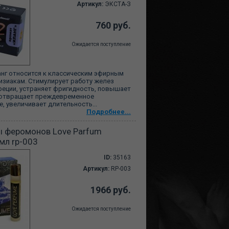
Артикул:
ЭКСТА-З
760 руб.
Ожидается поступление
ланг относится к классическим эфирным
зиакам. Стимулирует работу желез
реции, устраняет фригидность, повышает
дотвращает преждевременное
, увеличивает длительность...
Подробнее...
ы феромонов Love Parfum
мл rp-003
ID:
35163
Артикул:
RP-003
1966 руб.
Ожидается поступление