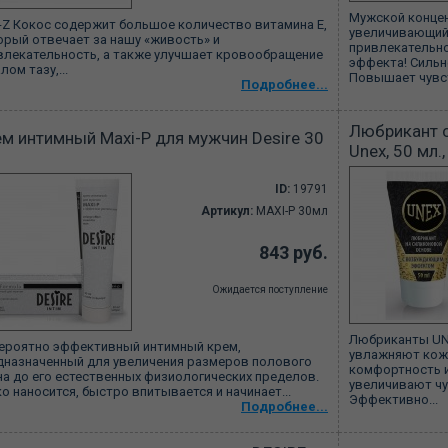
Мужской конце
a-Z Кокос содержит большое количество витамина Е,
увеличивающий
орый отвечает за нашу «живость» и
привлекательно
влекательность, а также улучшает кровообращение
эффекта! Сильн
лом тазу,...
Повышает чувст
Подробнее...
Любрикант 
м интимный Maxi-P для мужчин Desire 30
Unex, 50 мл.
ID:
19791
Артикул:
MAXI-P 30мл
843 руб.
Ожидается поступление
Любриканты UN
ероятно эффективный интимный крем,
увлажняют кож
дназначенный для увеличения размеров полового
комфортность 
на до его естественных физиологических пределов.
увеличивают чу
о наносится, быстро впитывается и начинает...
Эффективно...
Подробнее...