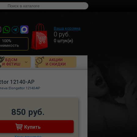
Ваша корзина
0
руб.
0
штук(и)
100%
онимность
БДСМ
АКЦИИ
И ФЕТИШ
И СКИДКИ
ttor 12140-AP
ена Elongattor 12140-AP
850 руб.
Купить
Хочу дешевле