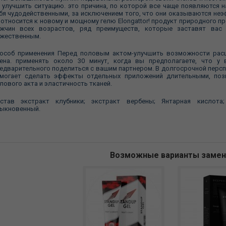
 улучшить ситуацию. это причина, по которой все чаще появляются
бя чудодейственными, за исключением того, что они оказываются н
 относится к новому и мощному гелю Elongattor! продукт природного п
жчин всех возрастов, ряд преимуществ, которые заставят вас
жественным.
особ применения Перед половым актом-улучшить возможности расш
ена. применять около 30 минут, когда вы предполагаете, что у
едварительного поделиться с вашим партнером. В долгосрочной персп
могает сделать эффекты отдельных приложений длительными, поз
лового акта и эластичность тканей.
став экстракт клубники; экстракт вербены; Янтарная кислота;
ыкновенный.
Возможные варианты заме