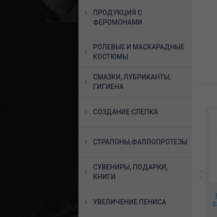
ПРОДУКЦИЯ С
ФЕРОМОНАМИ
РОЛЕВЫЕ И МАСКАРАДНЫЕ
КОСТЮМЫ
СМАЗКИ, ЛУБРИКАНТЫ,
ГИГИЕНА
СОЗДАНИЕ СЛЕПКА
СТРАПОНЫ,ФАЛЛОПРОТЕЗЫ
СУВЕНИРЫ, ПОДАРКИ,
КНИГИ
й
*Интимный гель
Анальный плаг из
ез)
UNIVERSAL GLIDE 200
стекла большой, GB-178
УВЕЛИЧЕНИЕ ПЕНИСА
ах
мл., MGB030
р
1490 руб.
2590 руб.