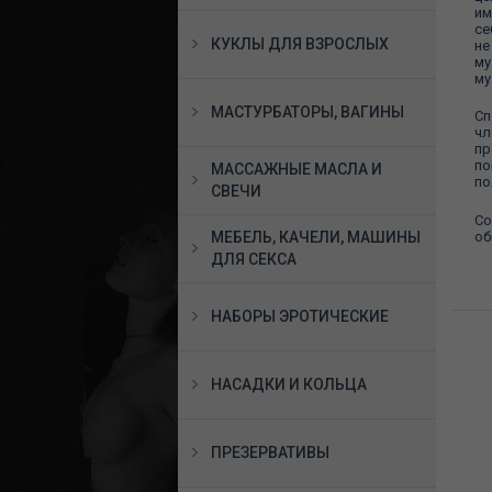
им
се
КУКЛЫ ДЛЯ ВЗРОСЛЫХ
не
му
му
МАСТУРБАТОРЫ, ВАГИНЫ
Сп
чл
пр
по
МАССАЖНЫЕ МАСЛА И
по
СВЕЧИ
Со
об
МЕБЕЛЬ, КАЧЕЛИ, МАШИНЫ
ДЛЯ СЕКСА
НАБОРЫ ЭРОТИЧЕСКИЕ
НАСАДКИ И КОЛЬЦА
ПРЕЗЕРВАТИВЫ