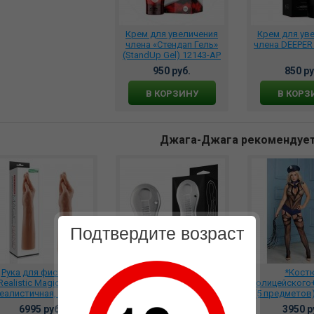
Крем для увеличения
Крем для ув
члена «Стендап Гель»
члена DEEPER
(StandUp Gel) 12143-AP
950 руб.
850 ру
В КОРЗИНУ
В КОРЗ
Джага-Джага рекомендуе
Подтвердите возраст
Рука для фистинга
*Маструбатор STROKER
*Кост
Realistic Magic Hand
прозрачный, VN351005
полицейского
еалистичная, LV2210
(5 предметов)
6995 руб.
946 руб.
3950 р