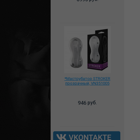
*Маструбатор STROKER
прозрачный, VN351005
руб.
946