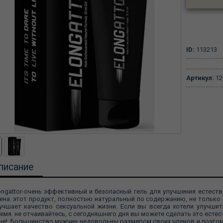
ID:
113213
Артикул:
12
писание
ongattor-очень эффективный и безопасный гель для улучшения естест
ена. этот продукт, полностью натуральный по содержанию, не только 
учшает качество сексуальной жизни. Если вы всегда хотели улучши
емя. не отчаивайтесь, с сегодняшнего дня вы можете сделать это естес
не! Большинство мужчин недовольны размером своих членов и поэтому