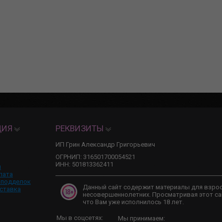
ЦИЯ
РЕКВИЗИТЫ
ИП Грин Александр Григорьевич
ОГРНИП: 316501700054521
ИНН: 501813362411
и
лата
 подделок
Данный сайт содержит материалы для взро
ставка
несовершеннолетних. Просматривая этот са
что Вам уже исполнилось 18 лет.
Мы в соцсетях:
Мы принимаем: