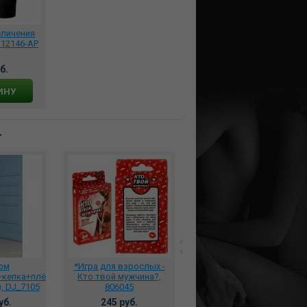
еличения
 12146-AP
б.
ИНУ
т
юм
*Игра для взрослых -
*Фиксация
+кепка+плётка
Кто твой мужчина?,
металлическая с
, DJ_7105
806045
ошейником и
наручниками, PL11002
уб.
245 руб.
3802 руб.