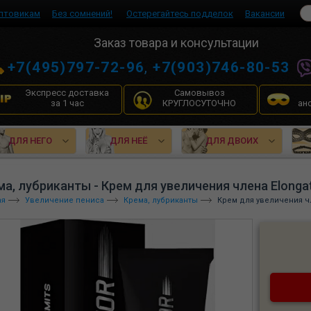
птовикам
Без сомнений!
Остерегайтесь подделок
Вакансии
Заказ товара и консультации
+7(495)797-72-96
,
+7(903)746-80-53
Экспресс доставка
Самовывоз
за 1 час
КРУГЛОСУТОЧНО
ан
ДЛЯ НЕГО
ДЛЯ НЕЁ
ДЛЯ ДВОИХ
ма, лубриканты - Крем для увеличения члена Elonga
ая
Увеличение пениса
Крема, лубриканты
Крем для увеличения чл