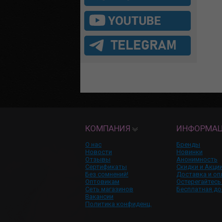
КОМПАНИЯ
ИНФОРМА
О нас
Бренды
Новости
Новинки
Отзывы
Анонимность
Сертификаты
Скидки и Акци
Без сомнений!
Доставка и оп
Оптовикам
Остерегайтесь
Сеть магазинов
Бесплатная до
Вакансии
Политика конфиденц.