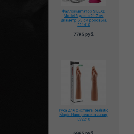
Фаллоимитатор SILEXD
Model 3 длина 21.7 см
диаметр 5.3 см розовый,
221410
руб.
7785
Рука для фистинга Realistic
Magic Hand реалистичная,
LV2210
руб.
6995