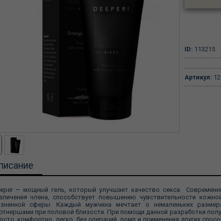
ID:
113215
Артикул:
12
писание
eper — мощный гель, который улучшает качество секса Современны
еличения члена, способствует повышению чувствительности кожно
зненной сферы. Каждый мужчина мечтает о немаленьких размерах
ртнершами при половой близости. При помощи данной разработки пол
осто, комфортно, легко, без операций, помп и применения других спосо