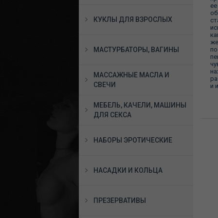
ее
об
КУКЛЫ ДЛЯ ВЗРОСЛЫХ
ст
ис
ка
же
по
МАСТУРБАТОРЫ, ВАГИНЫ
пе
чу
на
МАССАЖНЫЕ МАСЛА И
ра
СВЕЧИ
и 
МЕБЕЛЬ, КАЧЕЛИ, МАШИНЫ
ДЛЯ СЕКСА
НАБОРЫ ЭРОТИЧЕСКИЕ
НАСАДКИ И КОЛЬЦА
ПРЕЗЕРВАТИВЫ