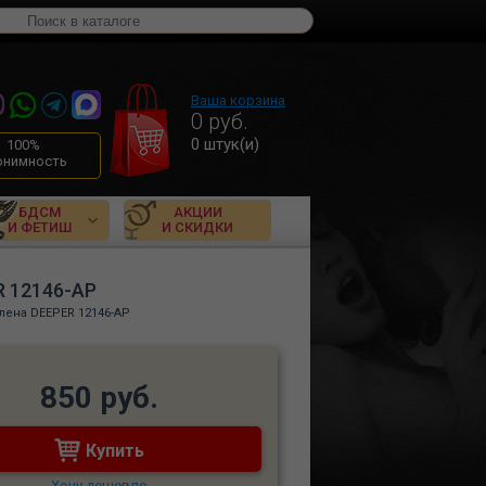
Ваша корзина
0
руб.
0
штук(и)
100%
онимность
БДСМ
АКЦИИ
И ФЕТИШ
И СКИДКИ
R 12146-AP
лена DEEPER 12146-AP
850 руб.
Купить
Хочу дешевле