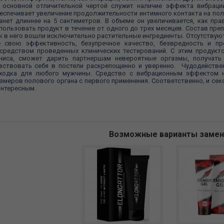
 основной отличительной чертой служит наличие эффекта вибрации
еспечивает увеличение продолжительности интимного контакта на пол
анет длиннее на 5 сантиметров. В объеме он увеличивается, как пра
пользовать продукт в течение от одного до трех месяцев. Состав преп
к в него вошли исключительно растительные ингредиенты. Отсутствую
 свою эффективность, безупречное качество, безвредность и пр
средством проведенных клинических тестирований. С этим продукт
ниса, сможет дарить партнершам невероятные оргазмы, получать
вствовать себя в постели раскрепощенно и уверенно. Чудодействе
ходка для любого мужчины. Средство с вибрационным эффектом н
змеров полового органа с первого применения. Соответственно, и се
интересным.
Возможные варианты заме