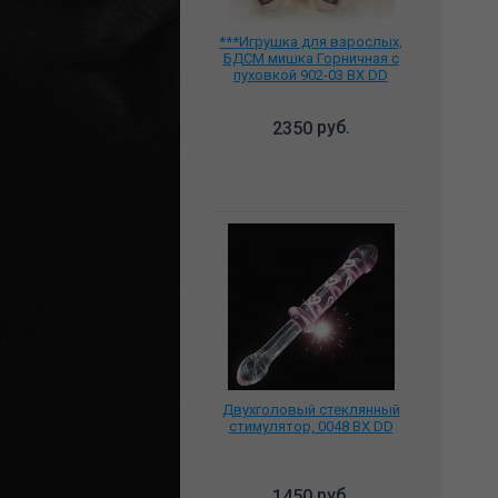
***Игрушка для взрослых,
БДСМ мишка Горничная с
пуховкой 902-03 BX DD
руб.
2350
Двухголовый стеклянный
стимулятор, 0048 BX DD
руб.
1450