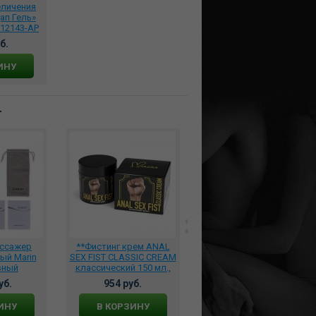
еличения
ап Гель»
 12143-AP
б.
ИНУ
т
ассажер
**Фистинг крем ANAL
***Вибратор анально-
ый Marin
SEX FIST CLASSIC CREAM
вагинальный
вный
классический 150 мл.,
перезаряжаемый
ый, S56
MGB032
173809vio
уб.
954 руб.
2872 руб.
ИНУ
В КОРЗИНУ
В КОРЗИНУ