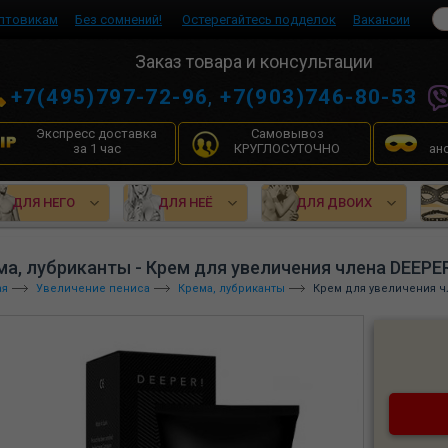
птовикам
Без сомнений!
Остерегайтесь подделок
Вакансии
Заказ товара и консультации
+7(495)797-72-96
,
+7(903)746-80-53
Экспресс доставка
Самовывоз
за 1 час
КРУГЛОСУТОЧНО
ан
ДЛЯ НЕГО
ДЛЯ НЕЁ
ДЛЯ ДВОИХ
ма, лубриканты - Крем для увеличения члена DEEPE
ая
Увеличение пениса
Крема, лубриканты
Крем для увеличения ч