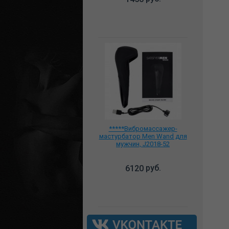
*****Вибромассажер-
мастурбатор Men Wand для
мужчин, J2018-52
руб.
6120