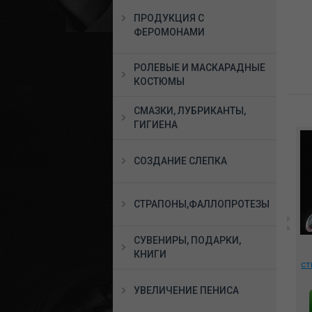
ПРОДУКЦИЯ С
ФЕРОМОНАМИ
РОЛЕВЫЕ И МАСКАРАДНЫЕ
КОСТЮМЫ
СМАЗКИ, ЛУБРИКАНТЫ,
ГИГИЕНА
СОЗДАНИЕ СЛЕПКА
СТРАПОНЫ,ФАЛЛОПРОТЕЗЫ
СУВЕНИРЫ, ПОДАРКИ,
с
*Фаллоимитатор FUCK
Стек Мышь летучая
на присоске 32 см.
КНИГИ
3338-10
,
чёрный, YC2093
ст
3980 руб.
1775 руб.
УВЕЛИЧЕНИЕ ПЕНИСА
В КОРЗИНУ
В КОРЗИНУ