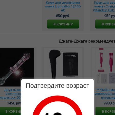
Крем для увеличения
Крем для ув
члена Elongattor 12140-
члена «Стенд
AP
(StandUp Gel)
850 руб.
950 ру
В КОРЗИНУ
В КОРЗ
Джага-Джага рекомендуе
Подтвердите возраст
Двухголовый
*****Вибромассажер-
***Вибром
стеклянный
мастурбатор Men Wand
универсальн
имулятор, 0048 BX DD
для мужчин, J2018-52
интенси
трехмоторн
1450 руб.
6120 руб.
9980 р
В КОРЗИНУ
В КОРЗИНУ
В КОРЗ