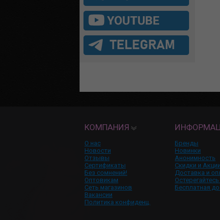
КОМПАНИЯ
ИНФОРМА
О нас
Бренды
Новости
Новинки
Отзывы
Анонимность
Сертификаты
Скидки и Акци
Без сомнений!
Доставка и оп
Оптовикам
Остерегайтесь
Сеть магазинов
Бесплатная до
Вакансии
Политика конфиденц.