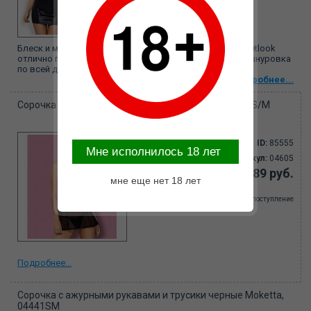
Блеск и мягкий материал платья Obsessive Obsydian wetlook
отлично подчеркивает женские формы. Сексуальная шнуровка
по всей длине спины вплоть до ягодиц...
Подробнее...
Сорочка полупрозрачная и стринги черные, 04605 S/M
ID:
85555
Mне исполнилось 18 лет
Артикул:
04605
3189 руб.
мне еще нет 18 лет
Ожидается поступление
Подробнее...
Сорочка с ажурными рукавами и трусики черные Moketta,
04441SM