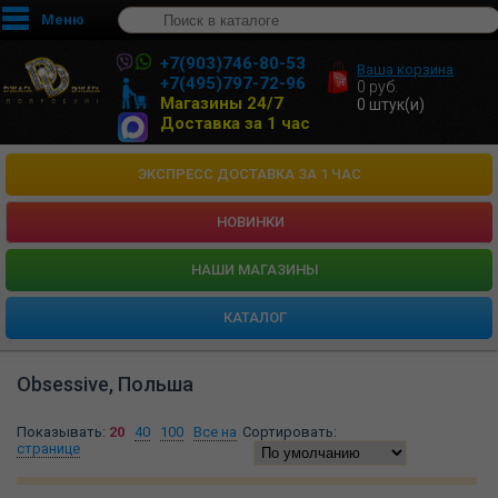
Меню
+7(903)746-80-53
Ваша корзина
+7(495)797-72-96
0
руб.
Магазины 24/7
0
штук(и)
Доставка за 1 час
ЭКСПРЕСС ДОСТАВКА ЗА 1 ЧАС
НОВИНКИ
HАШИ МАГАЗИНЫ
КАТАЛОГ
Obsessive, Польша
Показывать:
20
40
100
Все на
Сортировать:
странице