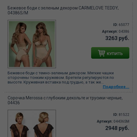
Бежевое боди с зеленым декором CARMELOVE TEDDY,
04386S/M
ID:
65077
Артикул:
04386
3263 руб.
КУПИТЬ
Бежевое боди с темно-зеленым декором. Мягкие чашки
оторочены тонким кружевом. Бретели регулируются по
высоте. Кружевная вставка под грудью, а так же...
Подробнее...
Сорочка Merossa с глубоким декольте и трусики черные,
04436
ID:
81522
Артикул:
04436SM
2948 руб.