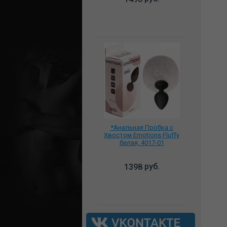
*Анальная Пробка с
Хвостом Emotions Fluffy
белая, 4017-01
руб.
1398