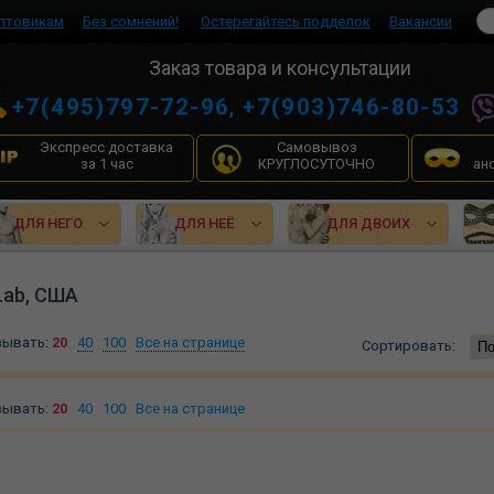
птовикам
Без сомнений!
Остерегайтесь подделок
Вакансии
Заказ товара и консультации
+7(495)797-72-96
,
+7(903)746-80-53
Экспресс доставка
Самовывоз
за 1 час
КРУГЛОСУТОЧНО
ан
ДЛЯ НЕГО
ДЛЯ НЕЁ
ДЛЯ ДВОИХ
Lab, США
зывать:
20
40
100
Все на странице
Сортировать:
зывать:
20
40
100
Все на странице