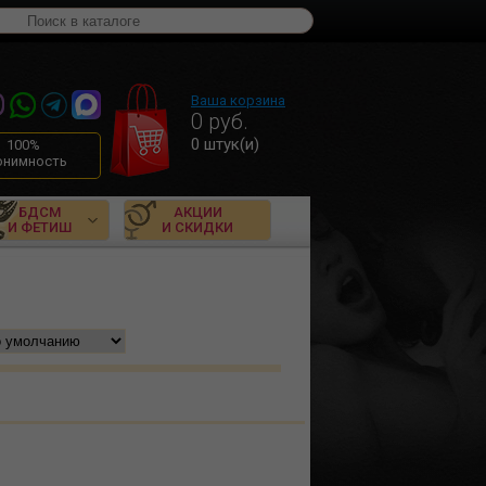
Ваша корзина
0
руб.
0
штук(и)
100%
онимность
БДСМ
АКЦИИ
И ФЕТИШ
И СКИДКИ