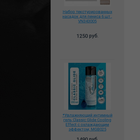
Набор текстурированных
насадок для пениса 6 шт.,
VN343005
руб.
1250
*Увлажняющий интимный
гель Classic Glide Cooling
Effect с охлаждающим
эффектом, MGB025
руб.
1490