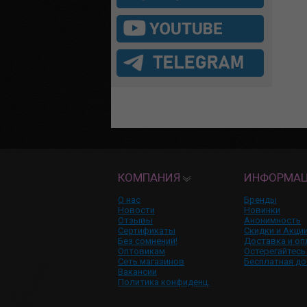
КОМПАНИЯ
ИНФОРМА
О нас
Бренды
Новости
Новинки
Отзывы
Анонимность
Сертификаты
Скидки и Акци
Без сомнений!
Доставка и оп
Оптовикам
Остерегайтесь
Сеть магазинов
Бесплатная до
Вакансии
Политика конфиденц.