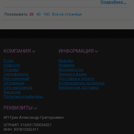
Подробнее...
Показывать:
20
40
100
Все на странице
КОМПАНИЯ
ИНФОРМАЦИЯ
О нас
Бренды
Новости
Новинки
Отзывы
Анонимность
Сертификаты
Скидки и Акции
Без сомнений!
Доставка и оплата
Оптовикам
Остерегайтесь подделок
Сеть магазинов
Бесплатная доставка
Вакансии
Политика конфиденц.
РЕКВИЗИТЫ
ИП Грин Александр Григорьевич
ОГРНИП: 316501700054521
ИНН: 501813362411