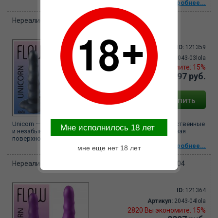
Подробнее...
Нереалистичный дилдо Unicorn Black 2043-03lola
ID:
121359
Артикул:
2043-03lola
2820
Вы экономите: 15%
2397 руб.
КУПИТЬ
Unicorn — это дилдо, созданный для тех, кто ценит чувственные
Mне исполнилось 18 лет
и незабываемые ощущения. Ярко выраженная рельефная
поверхность нежно усиливает каждое движение,...
Подробнее...
мне еще нет 18 лет
Нереалистичный дилдо Unicorn фиолетовый, 2043-04
ID:
121364
Артикул:
2043-04lola
2820
Вы экономите: 15%