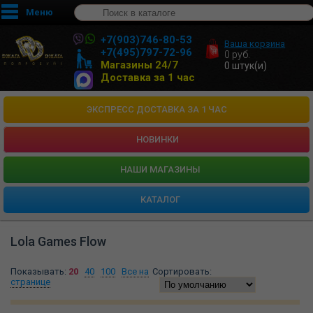
Меню
+7(903)746-80-53
Ваша корзина
+7(495)797-72-96
0
руб.
Магазины 24/7
0
штук(и)
Доставка за 1 час
ЭКСПРЕСС ДОСТАВКА ЗА 1 ЧАС
НОВИНКИ
HАШИ МАГАЗИНЫ
КАТАЛОГ
Lola Games Flow
Показывать:
20
40
100
Все на
Сортировать:
странице