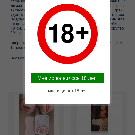
стремящихся к погружению в незабываемые ощущения. С
двумя каналами для разнообразных стимуляций, этот
аксессуар позволяет исследовать новые грани
удовольствия, будь то в одиночку или с партнером.
Водонепроницаемая конструкция делает его идеальным для
использования в душе. Размеры: высота — 8,5 см, глубина —
18 см. Вес — 432 грамма. Производитель: Baile Веc брутто:
391 гр
Вибрация: Нет Батарейки: Нет Общая длина: 16 Цвет:
Телесный Материал: TPR
Веc нетто: 334 гр Максимальная ширина: 7,5
Mне исполнилось 18 лет
Возможные варианты замены
мне еще нет 18 лет