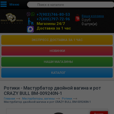
Меню
+7(903)746-80-53
Ваша корзина
+7(495)797-72-96
0
руб.
Магазины 24/7
0
штук(и)
Доставка за 1 час
ЭКСПРЕСС ДОСТАВКА ЗА 1 ЧАС
НОВИНКИ
HАШИ МАГАЗИНЫ
КАТАЛОГ
Ротики - Мастурбатор двойной вагина и рот
CRAZY BULL BM-009240N-1
Главная
Мастурбаторы, вагины
Ротики
Мастурбатор двойной вагина и рот CRAZY BULL BM-009240N-1
Акции