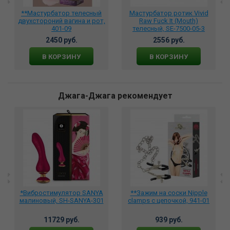
**Мастурбатор телесный
Мастурбатор ротик Vivid
двухстороний вагина и рот,
Raw Fuck It (Mouth)
401-09
телесный, SE-7500-05-3
2450 руб.
2556 руб.
В КОРЗИНУ
В КОРЗИНУ
Джага-Джага рекомендует
*Вибростимулятор SANYA
**Зажим на соски Nipple
малиновый, SH-SANYA-301
clamps с цепочкой, 941-01
11729 руб.
939 руб.