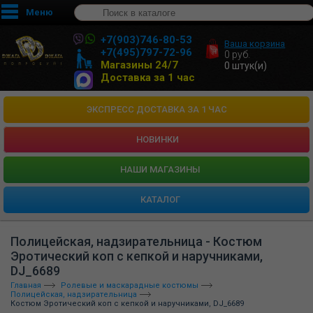
Меню
+7(903)746-80-53
Ваша корзина
+7(495)797-72-96
0
руб.
Магазины 24/7
0
штук(и)
Доставка за 1 час
ЭКСПРЕСС ДОСТАВКА ЗА 1 ЧАС
НОВИНКИ
HАШИ МАГАЗИНЫ
КАТАЛОГ
Полицейская, надзирательница - Костюм
Эротический коп с кепкой и наручниками,
DJ_6689
Главная
Ролевые и маскарадные костюмы
Полицейская, надзирательница
Костюм Эротический коп с кепкой и наручниками, DJ_6689