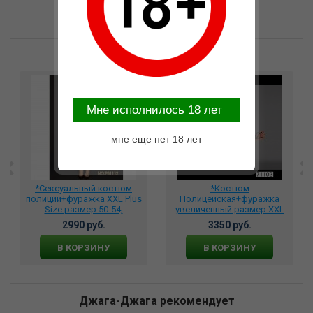
Возможные варианты замены
Mне исполнилось 18 лет
мне еще нет 18 лет
*Сексуальный костюм
*Костюм
полиции+фуражка XXL Plus
Полицейская+фуражка
Size размер 50-54,
увеличенный размер XXL
DJ_P81112
Plus Size 50-54, DJ_71102
2990 руб.
3350 руб.
В КОРЗИНУ
В КОРЗИНУ
Джага-Джага рекомендует