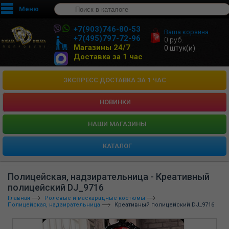
Меню
+7(903)746-80-53
Ваша корзина
+7(495)797-72-96
0
руб.
Магазины 24/7
0
штук(и)
Доставка за 1 час
ЭКСПРЕСС ДОСТАВКА ЗА 1 ЧАС
НОВИНКИ
HАШИ МАГАЗИНЫ
КАТАЛОГ
Полицейская, надзирательница - Креативный
полицейский DJ_9716
Главная
Ролевые и маскарадные костюмы
Полицейская, надзирательница
Креативный полицейский DJ_9716