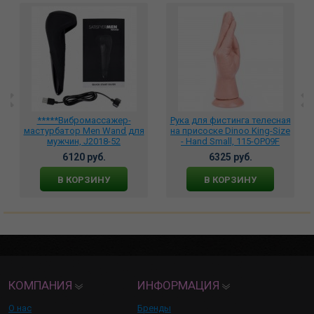
*****Вибромассажер-
Рука для фистинга телесная
мастурбатор Men Wand для
на присоске Dinoo King-Size
мужчин, J2018-52
- Hand Small, 115-OP09F
6120 руб.
6325 руб.
В КОРЗИНУ
В КОРЗИНУ
КОМПАНИЯ
ИНФОРМАЦИЯ
О нас
Бренды