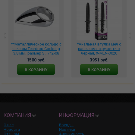
**Металлическое кольцо с
*Анальная втулка меч с
языком Teardrop Cockring
насечками с рукоятью
3,8 мм., размер S., 742-08
чёрная, X-MEN-3020
1500 руб.
3951 руб.
В КОРЗИНУ
В КОРЗИНУ
КОМПАНИЯ
ИНФОРМАЦИЯ
О нас
Бренды
Новости
Новинки
Отзывы
Анонимность