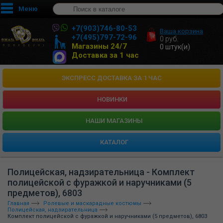
Меню
+7(903)746-80-53
Ваша корзина
+7(495)797-72-96
0
руб.
Магазины 24/7
0
штук(и)
Доставка за 1 час
ЭКСПРЕСС ДОСТАВКА ЗА 1 ЧАС
НОВИНКИ
HАШИ МАГАЗИНЫ
КАТАЛОГ
Полицейская, надзирательница - Комплект
полицейской с фуражкой и наручниками (5
предметов), 6803
Главная
Ролевые и маскарадные костюмы
Полицейская, надзирательница
Комплект полицейской с фуражкой и наручниками (5 предметов), 6803