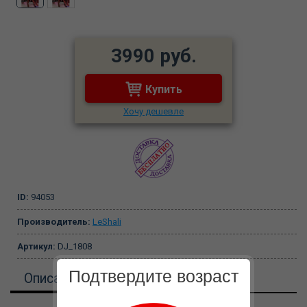
3990 руб.
Купить
Хочу дешевле
ID:
94053
Производитель:
LeShali
Артикул:
DJ_1808
Подтвердите возраст
Описание