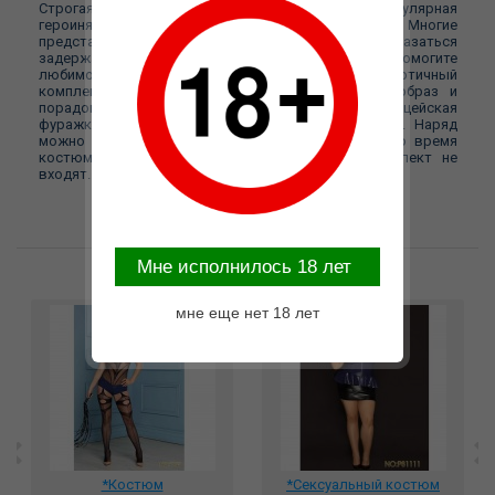
Строгая и соблазнительная девушка-коп — популярная
героиня мужских фильмов для взрослых. Многие
представители сильного пола мечтали бы оказаться
задержанными таким сотрудником полиции. Помогите
любимому человеку реализовать фантазию: эротичный
комплект позволит примерить на себя новый образ и
порадовать партнера. Образ дополняет полицейская
фуражка— один из популярных мужских фетишей. Наряд
можно использовать наедине с партнером или во время
костюмированной вечеринки. Браслеты в комплект не
входят.
Mне исполнилось 18 лет
Возможные варианты замены
мне еще нет 18 лет
*Костюм
*Сексуальный костюм