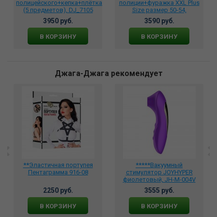
полицейского+кепка+плётка
полиции+фуражка XXL Plus
(5 предметов), DJ_7105
Size размер 50-54,
DJ_P81111
3950 руб.
3590 руб.
В КОРЗИНУ
В КОРЗИНУ
Джага-Джага рекомендует
**Эластичная портупея
*****Вакуумный
Пентаграмма 916-08
стимулятор JOYHYPER
фиолетовый, JH-M-004V
2250 руб.
3555 руб.
В КОРЗИНУ
В КОРЗИНУ