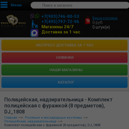
Меню
+7(903)746-80-53
Ваша корзина
+7(495)797-72-96
0
руб.
Магазины 24/7
0
штук(и)
Доставка за 1 час
ЭКСПРЕСС ДОСТАВКА ЗА 1 ЧАС
НОВИНКИ
HАШИ МАГАЗИНЫ
КАТАЛОГ
Полицейская, надзирательница - Комплект
полицейская с фуражкой (8 предметов),
DJ_1808
Главная
Ролевые и маскарадные костюмы
Полицейская, надзирательница
Комплект полицейская с фуражкой (8 предметов), DJ_1808