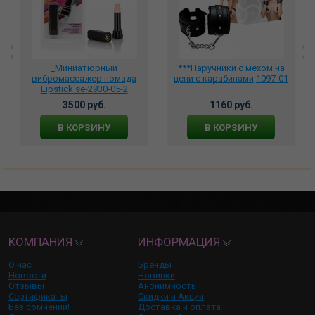
_Миниатюрный
***Наручники с мехом на
вибромассажер помада
цепи с карабинами,1097-01
Lipstick se-2930-05-2
3500 руб.
1160 руб.
В КОРЗИНУ
В КОРЗИНУ
КОМПАНИЯ
ИНФОРМАЦИЯ
О нас
Бренды
Новости
Новинки
Отзывы
Анонимность
Сертификаты
Скидки и Акции
Без сомнений!
Доставка и оплата