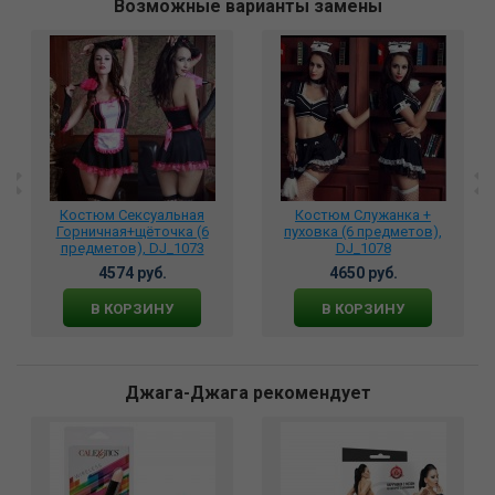
Возможные варианты замены
Костюм Сексуальная
Костюм Служанка +
Горничная+щёточка (6
пуховка (6 предметов),
предметов), DJ_1073
DJ_1078
4574 руб.
4650 руб.
В КОРЗИНУ
В КОРЗИНУ
Джага-Джага рекомендует