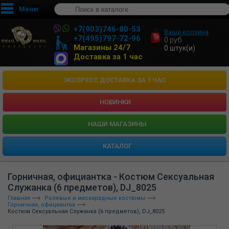
Меню
+7(903)746-80-53
Ваша корзина
+7(495)797-72-96
0
руб.
Магазины 24/7
0
штук(и)
Доставка за 1 час
ЭКСПРЕСС ДОСТАВКА ЗА 1 ЧАС
НОВИНКИ
HАШИ МАГАЗИНЫ
КАТАЛОГ
Горничная, официантка - Костюм Сексуальная
Служанка (6 предметов), DJ_8025
Главная
Ролевые и маскарадные костюмы
Горничная, официантка
Костюм Сексуальная Служанка (6 предметов), DJ_8025