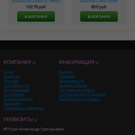
Womanizer Liberty 2 темно-
посадка с доступом,
бирюзовый, wz112sg3
рюшами и жемчужной
19278 руб.
850 руб.
нитью, 2167
В КОРЗИНУ
В КОРЗИНУ
КОМПАНИЯ
ИНФОРМАЦИЯ
О нас
Бренды
Новости
Новинки
Отзывы
Анонимность
Сертификаты
Скидки и Акции
Без сомнений!
Доставка и оплата
Оптовикам
Остерегайтесь подделок
Сеть магазинов
Бесплатная доставка
Вакансии
Политика конфиденц.
РЕКВИЗИТЫ
ИП Грин Александр Григорьевич