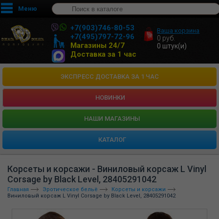
Меню
+7(903)746-80-53
Ваша корзина
+7(495)797-72-96
0
руб.
Магазины 24/7
0
штук(и)
Доставка за 1 час
ЭКСПРЕСС ДОСТАВКА ЗА 1 ЧАС
НОВИНКИ
HАШИ МАГАЗИНЫ
КАТАЛОГ
Корсеты и корсажи - Виниловый корсаж L Vinyl
Corsage by Black Level, 28405291042
Главная
Эротическое бельё
Корсеты и корсажи
Виниловый корсаж L Vinyl Corsage by Black Level, 28405291042