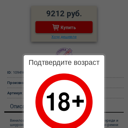
9212 руб.
Купить
Хочу дешевле
Подтвердите возраст
ID:
109496
Производитель:
Orion, Германия
Артикул:
28405291042
Описание
Виниловый корсаж удлинённый , застежка-молния спереди и
шнуровка сзади. Бюстгальтер и подтяжки-ремни