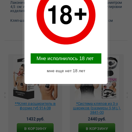
Лаконичный кляп-шар состоит из полимерной сферы, диаметром
4,5 см и ремешка с пластиковыми пряжками, для регулировки
изделия. Размер универсальный.
Кляп-шар на стропе SITABELLA, длина 62 см, диаметр 4.5 см
Возможные варианты замены
Mне исполнилось 18 лет
мне еще нет 18 лет
**Кляп расширитель в
*Система кляпов из 3-х
форме губ 914-08
шариков (размеры S,M,L),
3841-00
1432 руб.
2440 руб.
В КОРЗИНУ
В КОРЗИНУ