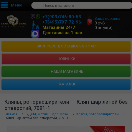
Меню
+7(903)746-80-53
Ваша корзина
+7(495)797-72-96
0
руб.
Магазины 24/7
0
штук(и)
Доставка за 1 час
ЭКСПРЕСС ДОСТАВКА ЗА 1 ЧАС
НОВИНКИ
HАШИ МАГАЗИНЫ
КАТАЛОГ
Кляпы, роторасширители - _Кляп-шар литой без
отверстий, 7091-1
Главная
БДСМ, Фетиш, Садо-Мазо
Кляпы, роторасширители
_Кляп-шар литой без отверстий, 7091-1