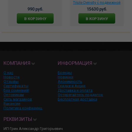
Triple Density с подвижной
мошонкой, 572921
990 руб.
15630 руб.
В КОРЗИНУ
В КОРЗИНУ
КОМПАНИЯ
ИНФОРМАЦИЯ
О нас
Бренды
Новости
Новинки
Отзывы
Анонимность
Сертификаты
Скидки и Акции
Без сомнений!
Доставка и оплата
Оптовикам
Остерегайтесь подделок
Сеть магазинов
Бесплатная доставка
Вакансии
Политика конфиденц.
РЕКВИЗИТЫ
ИП Грин Александр Григорьевич