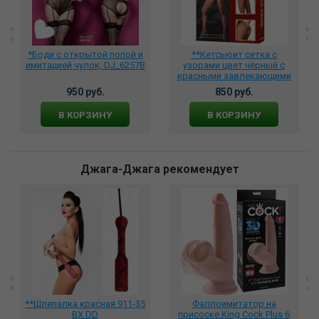
*Боди с открытой попой и
**Кетсьюит сетка с
имитацией чулок, DJ_6257B
узорами цвет чёрный с
красными завлекающими
бантами , DJ_1094, DJ_3704
950 руб.
850 руб.
В КОРЗИНУ
В КОРЗИНУ
Джага-Джага рекомендует
**Шлепалка красная 911-35
Фаллоимитатор на
BX DD
присоске King Cock Plus 6