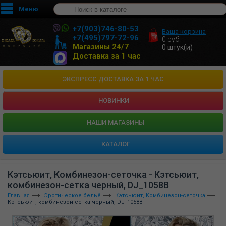
Меню
+7(903)746-80-53
Ваша корзина
+7(495)797-72-96
0
руб.
Магазины 24/7
0
штук(и)
Доставка за 1 час
ЭКСПРЕСС ДОСТАВКА ЗА 1 ЧАС
НОВИНКИ
HАШИ МАГАЗИНЫ
КАТАЛОГ
Кэтсьюит, Комбинезон-сеточка - Кэтсьюит,
комбинезон-сетка черный, DJ_1058B
Главная
Эротическое бельё
Кэтсьюит, Комбинезон-сеточка
Кэтсьюит, комбинезон-сетка черный, DJ_1058B