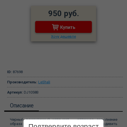
950 руб.
Купить
Хочу дешевле
ID:
87698
Производитель:
LeShali
Артикул:
DJ1058B
Описание
Черный романтичный кетсьюит — отличное дополнение
образа роковой соблазнительницы. Если вы хотите удивить
Подтвердите возраст