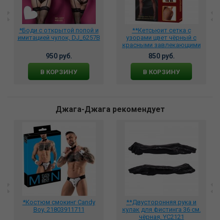
*Боди с открытой попой и
**Кетсьюит сетка с
имитацией чулок, DJ_6257B
узорами цвет чёрный с
красными завлекающими
бантами , DJ_1094, DJ_3704
950 руб.
850 руб.
В КОРЗИНУ
В КОРЗИНУ
Джага-Джага рекомендует
*Костюм смокинг Candy
**Двусторонняя рука и
Boy, 21803911711
кулак для фистинга 36 см.
чёрная, YC2121