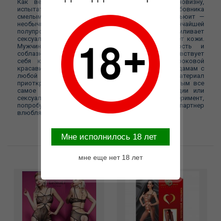
Как вернуть отношениям былую страсть и новизну,
испытать яркие эмоции или поразить нового любовника
смелым образом? С этой целью существует кетсьюит —
необычное белье в виде комбинезона из тончайшей
полупрозрачной ткани. С его помощью женщина усиливает
сексуальность, подчеркивает формы, оттеняет цвет кожи.
Мужчина оценит белье за его откровенность и
соблазнительность. Девушка в таком наряде чувствует
себя королевой, развратной кошечкой или роковой
красавицей. Кетсьюит данной модели подойдем дамам с
любой фигурой. Черный полупрозрачный материал
приоткрывает завесу тайны, но оставляет закрытым все
самое интересное. Наряд подойдет для прелюдии или
сексуальных игр в стиле БДСМ. Осмельтесь на эксперимент,
попробуйте себя в новых образах, чтобы партнер
влюблялся в вас снова и снова!
Mне исполнилось 18 лет
Возможные варианты замены
мне еще нет 18 лет