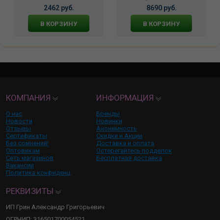
2462 руб.
8690 руб.
В КОРЗИНУ
В КОРЗИНУ
КОМПАНИЯ
ИНФОРМАЦИЯ
О нас
Бренды
Новости
Новинки
Отзывы
Анонимность
Сертификаты
Скидки и Акции
Без сомнений!
Доставка и оплата
Оптовикам
Остерегайтесь подделок
Сеть магазинов
Бесплатная доставка
Вакансии
Политика конфиденц.
РЕКВИЗИТЫ
ИП Грин Александр Григорьевич
ОГРНИП: 316501700054521