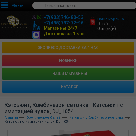
Меню
+7(903)746-80-53
Ваша корзина
+7(495)797-72-96
0
руб.
Магазины 24/7
0
штук(и)
Доставка за 1 час
ЭКСПРЕСС ДОСТАВКА ЗА 1 ЧАС
НОВИНКИ
HАШИ МАГАЗИНЫ
КАТАЛОГ
Кэтсьюит, Комбинезон-сеточка - Кетсьюит с
имитацией чулок, DJ_1054
Главная
Эротическое бельё
Кэтсьюит, Комбинезон-сеточка
Кетсьюит с имитацией чулок, DJ_1054