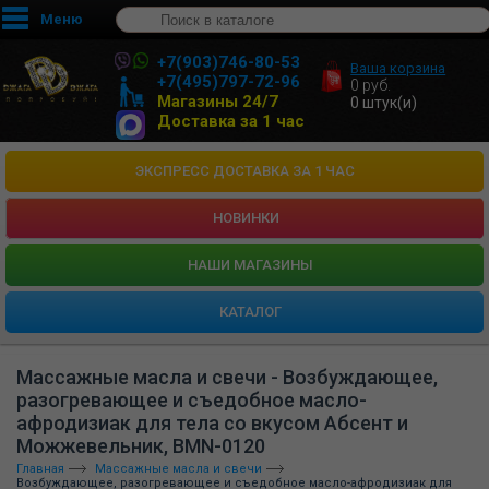
Меню
+7(903)746-80-53
Ваша корзина
+7(495)797-72-96
0
руб.
Магазины 24/7
0
штук(и)
Доставка за 1 час
ЭКСПРЕСС ДОСТАВКА ЗА 1 ЧАС
НОВИНКИ
HАШИ МАГАЗИНЫ
КАТАЛОГ
Массажные масла и свечи - Возбуждающее,
разогревающее и съедобное масло-
афродизиак для тела со вкусом Абсент и
Можжевельник, BMN-0120
Главная
Массажные масла и свечи
Возбуждающее, разогревающее и съедобное масло-афродизиак для