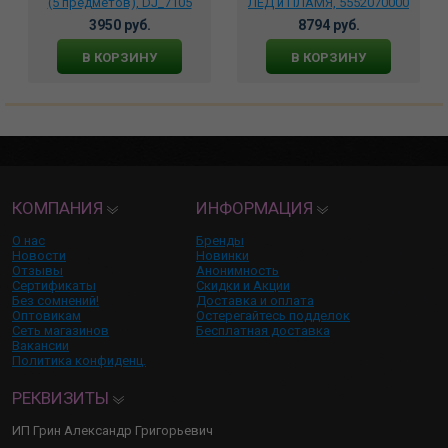
(5 предметов), DJ_7105
ЛЁД и ПЛАМЯ, 5552070000
3950 руб.
8794 руб.
В КОРЗИНУ
В КОРЗИНУ
КОМПАНИЯ
ИНФОРМАЦИЯ
О нас
Бренды
Новости
Новинки
Отзывы
Анонимность
Сертификаты
Скидки и Акции
Без сомнений!
Доставка и оплата
Оптовикам
Остерегайтесь подделок
Сеть магазинов
Бесплатная доставка
Вакансии
Политика конфиденц.
РЕКВИЗИТЫ
ИП Грин Александр Григорьевич