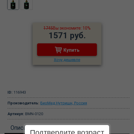
1745
Вы экономите: 10%
1571 руб.
Купить
Хочу дешевле
ID:
116943
Производитель:
БиоМед Нутришн, Россия
Артикул:
BMN-0120
Описание
Подтвердите возраст