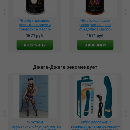
*Возбуждающее,
*Возбуждающее,
разогревающее и
разогревающее и
съедобное масло-
съедобное масло-
афродизиак для тела со
афродизиак для тела со
1571 руб.
1571 руб.
вкусом Баунти, BMN-0118
вкусом Энергетика, BMN-
0119
В КОРЗИНУ
В КОРЗИНУ
Джага-Джага рекомендует
*Костюм
Вибромассажер с
полицейского+кепка+плётка
температурными режимами