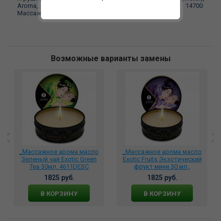
Aroma, Sodium Benzoate, Sodium Saccharin, CL 14700
Массажный гель, Strawberry 30 мл Intt Cosmetics
Возможные варианты замены
_Массажное арома масло
_Массажное арома масло
Зеленый чай Exotic Green
Exotic Fruits Экзотический
Tea 30мл, 4611DESC
фрукт мини 30 мл.,
4602DESC
1825 руб.
1825 руб.
В КОРЗИНУ
В КОРЗИНУ