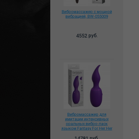
Вибромассажер с мощной
вибрацией, BW-055009
руб.
4552
Вибромассажер для
имитации интенсивных
оральных вибро-ласк
языком Fantasy For Her Her
Ultimate Tongue-Gasm 4947-
12 PD
руб.
14781