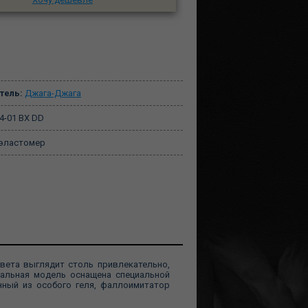
тель:
Джага-Джага
4-01 BX DD
эластомер
вета выглядит столь привлекательно,
альная модель оснащена специальной
нный из особого геля, фаллоимитатор