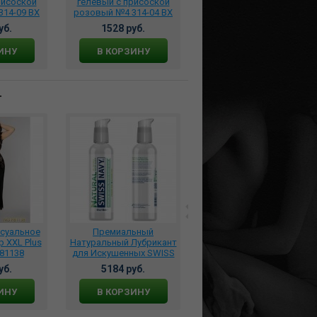
рисоской
гелевый с присоской
гелевый с присоской
14-09 BX
розовый №4 314-04 BX
розовый №27 314-27 BX
DD
DD
уб.
1528 руб.
1528 руб.
ИНУ
В КОРЗИНУ
В КОРЗИНУ
т
ксуальное
Премиальный
Костюм Медсестры
 XXL Plus
Натуральный Лубрикант
кружевной размер S/L ,
P81138
для Искушенных SWISS
DJ_7701
NAVY ALL NATURAL 118
уб.
5184 руб.
3950 руб.
мл., SNNAT4
ИНУ
В КОРЗИНУ
В КОРЗИНУ