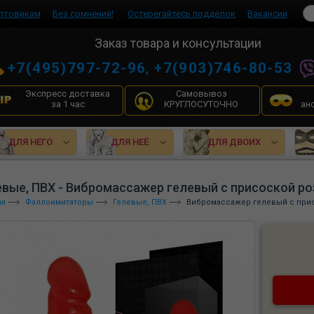
птовикам
Без сомнений!
Остерегайтесь подделок
Вакансии
Заказ товара и консультации
+7(495)797-72-96
,
+7(903)746-80-53
Экспресс доставка
Самовывоз
за 1 час
КРУГЛОСУТОЧНО
ан
ДЛЯ НЕГО
ДЛЯ НЕЁ
ДЛЯ ДВОИХ
евые, ПВХ - Вибромассажер гелевый с присоской ро
ая
Фаллоимитаторы
Гелевые, ПВХ
Вибромассажер гелевый с прис