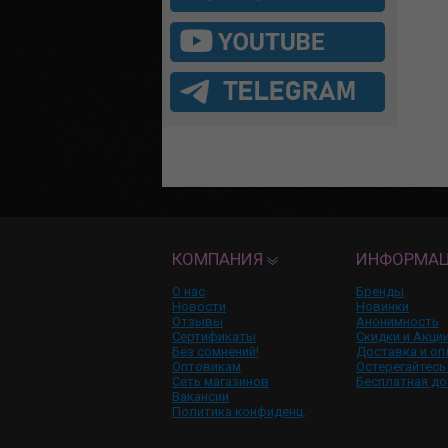
КОМПАНИЯ
ИНФОРМА
О нас
Бренды
Новости
Новинки
Отзывы
Анонимность
Сертификаты
Скидки и Акци
Без сомнений!
Доставка и оп
Оптовикам
Остерегайтесь
Сеть магазинов
Бесплатная до
Вакансии
Политика конфиденц.