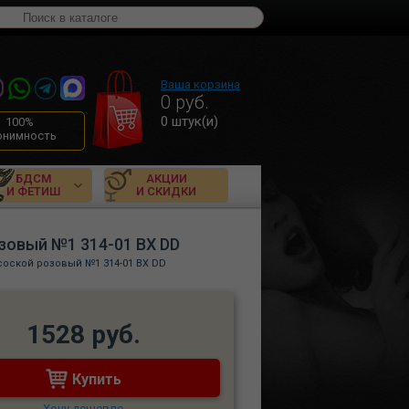
Ваша корзина
0
руб.
0
штук(и)
100%
онимность
БДСМ
АКЦИИ
И ФЕТИШ
И СКИДКИ
зовый №1 314-01 BX DD
оской розовый №1 314-01 BX DD
1528 руб.
Купить
Хочу дешевле