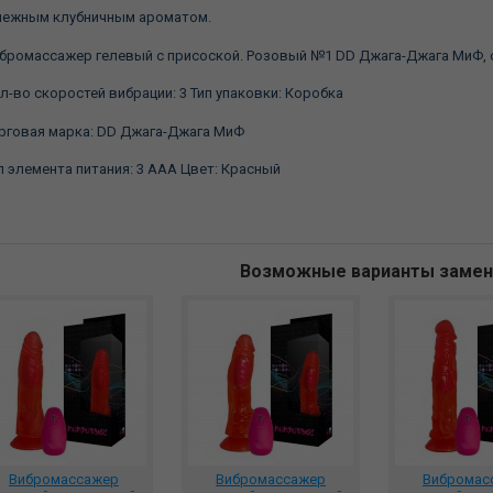
нежным клубничным ароматом.
бромассажер гелевый с присоской. Розовый №1 DD Джага-Джага МиФ, c
л-во скоростей вибрации:
3 Тип упаковки:
Коробка
рговая марка:
DD Джага-Джага МиФ
п элемента питания:
3 ААА Цвет:
Красный
Возможные варианты заме
Вибромассажер
Вибромассажер
Вибромас