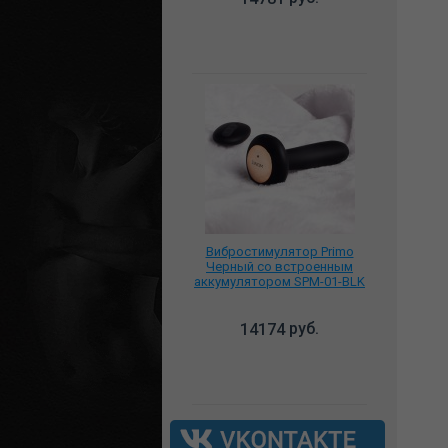
Вибростимулятор Primo
Черный со встроенным
аккумулятором SPM-01-BLK
руб.
14174