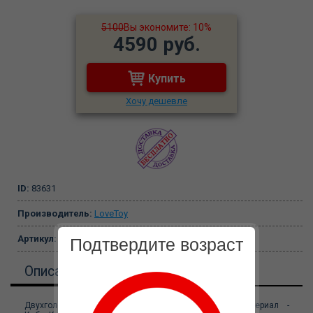
5100
Вы экономите: 10%
4590 руб.
Купить
Хочу дешевле
ID:
83631
Производитель:
LoveToy
Артикул:
3206-06
Подтвердите возраст
Описание
Двухголовый фаллоимитатор телесного цвета. Материал -