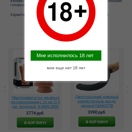
КиберКожа. Рельефный, невероятно гибкий, с выраженными
головками.
Характеристики:
общая длина - 55 см, диаметр — 5,5 см.
Возможные варианты замены
Mне исполнилось 18 лет
мне еще нет 18 лет
Двусторонний длинный
*Фаллоимитатор двойное
реалистичный дилдо
проникновение L 23 см. D 5
черный FAAK077B
см. телесный, X-MEN-2850
3990 руб.
3774 руб.
В КОРЗИНУ
В КОРЗИНУ