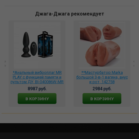
Джага-Джага рекомендует
*Анальный виброплаг MR
**Мастурбатор Marka
PLAY с функцией памяти и
большой 3-в-1 вагина, анус
пультом ДУ, BI-040086W-MR
и рот, 142758
8987 руб.
2984 руб.
В КОРЗИНУ
В КОРЗИНУ