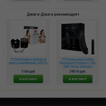
Джага-Джага рекомендует
***Наручники с мехом на
***Подарочный набор
цепи с карабинами,1097-01
Womanizer Premium + WE-
VIBE Tango чёрный с
серебряным, SNCV1SG9
1160 руб.
39510 руб.
В КОРЗИНУ
В КОРЗИНУ