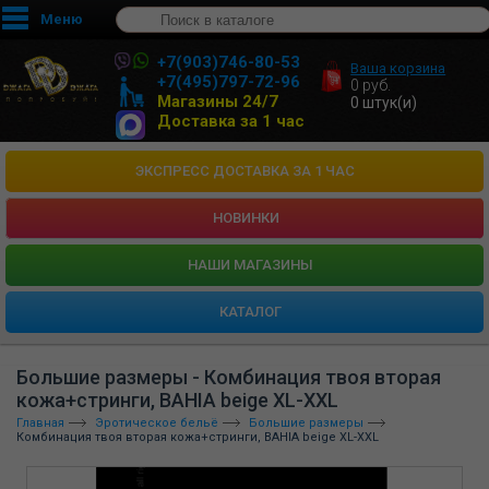
Меню
+7(903)746-80-53
Ваша корзина
+7(495)797-72-96
0
руб.
Магазины 24/7
0
штук(и)
Доставка за 1 час
ЭКСПРЕСС ДОСТАВКА ЗА 1 ЧАС
НОВИНКИ
HАШИ МАГАЗИНЫ
КАТАЛОГ
Большие размеры - Комбинация твоя вторая
кожа+стринги, BAHIA beige XL-XXL
Главная
Эротическое бельё
Большие размеры
Комбинация твоя вторая кожа+стринги, BAHIA beige XL-XXL