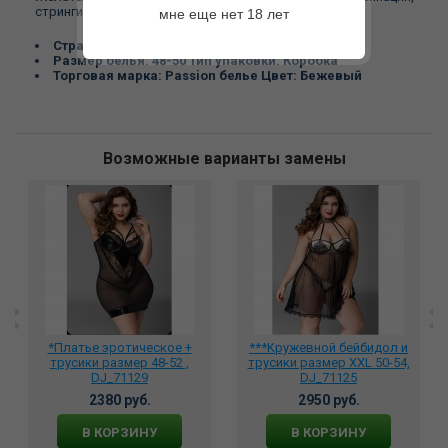
стринги.
мне еще нет 18 лет
Страна:
Польша Материал:
100%POLYESTER
Размер белья:
48-50 Тип упаковки:
Коробка
Торговая марка:
Passion белье Цвет:
Бежевый
Возможные варианты замены
*Платье эротическое +
***Kружевной бейбидол и
трусики размер 48-52 ,
трусики размер XXL 50-54,
DJ_71129
DJ_71125
2380 руб.
2950 руб.
В КОРЗИНУ
В КОРЗИНУ