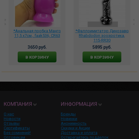
*Анальная пробка Манго
*Фаллоимитатор Динозавр
11,5 х7см., faak536, CR63
Rhabdodon зооэротика,
115-RR30
3650 руб.
5895 руб.
В КОРЗИНУ
В КОРЗИНУ
КОМПАНИЯ
ИНФОРМАЦИЯ
О нас
Бренды
Новости
Новинки
Отзывы
Анонимность
Сертификаты
Скидки и Акции
Без сомнений!
Доставка и оплата
Оптовикам
Остерегайтесь подделок