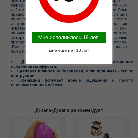
чувствительность стенок влагалища. Препарат -
афродизиак обладает очень быстрым и продолжительным
действием, способен за 10 минут возбудить женщину. Весь
процесс возбуждения вы увидите сами. Сначала
порозовеют щеки, затем участится дыхание, после этого
девушке станет жарко. Она начнет ерзать, так как
чувствительность тела, а в частности эрогенных зон,
повысится. Полностью травяной, натуральный состав,
Mне исполнилось 18 лет
который позволит без ограничений использовать данный
препарат. "Обольщение" полностью совместим с алкоголем.
Принимать препарат следует за 10 минут до секса, вылив
мне еще нет 18 лет
пол флакона в любой напиток.
Действие препарата 24 часа, с постоянным
ослаблением эффекта.
Препарат полностью безопасен, если принимать его по
инструкции.
Женщина получает новые ощущения и просто
ошеломительный оргазм.
Джага-Джага рекомендует