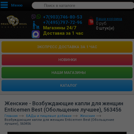
Меню
+7(903)746-80-53
Ваша корзина
+7(495)797-72-96
0
руб.
Магазины 24/7
0
штук(и)
Доставка за 1 час
ЭКСПРЕСС ДОСТАВКА ЗА 1 ЧАС
НОВИНКИ
HАШИ МАГАЗИНЫ
КАТАЛОГ
Женские - Возбуждающие капли для женщин
Enticemen Best (Обольщение лучшее), 563456
Главная
БАДы и пищевые добавки
Женские
Возбуждающие капли для женщин Enticemen Best (Обольщение
лучшее), 563456