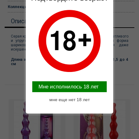
Коллекция:
Basic Essentials
Описание
Серая кристально-прозрачная цепочка из гладкого, податливого
и упругого термопластичного эластомера Необычная форма
шариков поможет почувствовать новые ощущения даже
искушенным любовникам!
Длина всей цепочки с колечком 19 см, диаметр от 1,5 до 4
см
Mне исполнилось 18 лет
Возможные варианты замены
мне еще нет 18 лет