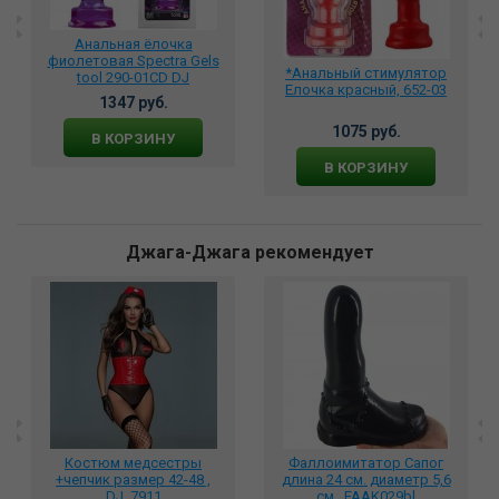
Анальная ёлочка
фиолетовая Spectra Gels
*Анальный стимулятор
tool 290-01CD DJ
Елочка красный, 652-03
1347 руб.
1075 руб.
В КОРЗИНУ
В КОРЗИНУ
Джага-Джага рекомендует
Костюм медсестры
Фаллоимитатор Сапог
+чепчик размер 42-48 ,
длина 24 см. диаметр 5,6
DJ_7911
см., FAAK029bl