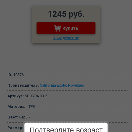
1245 руб.
Купить
Хочу дешевле
ID:
10376
Производитель:
California Exotic Novelties
Артикул:
SE-1794-03-2
Материал:
TPE
Цвет:
Серый
Размер:
13-19 см
Подтвердите возраст