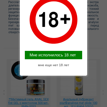
Расслабляющий анальный гель на силиконовой основе с экстра
длительным скольжением. Содержит экстракт жожоба,
регенерирующий слизистые половых органов, создает тонкий
защитный барьер, не блокируя при этом нормальное
функционирование кожи, сохраняя её естественную влажность.
Безопасен для использования с интимными игрушками и
презервативом. Рекомендуется использовать с Pjur® analyse
me! spray. Лубрикант наносится непосредственно перед
половым контактом на половые органы и/или область анального
отверстия. Не снижает чувствительность.
Возможные варианты замены
Mне исполнилось 18 лет
мне еще нет 18 лет
**Интимный гель ANAL SEX
Анальный лубрикант
fist GEL с ментолом 500 мл.,
pjur®analyse me! glide 100
BMN-0035
мл., 1PJURAM-10510