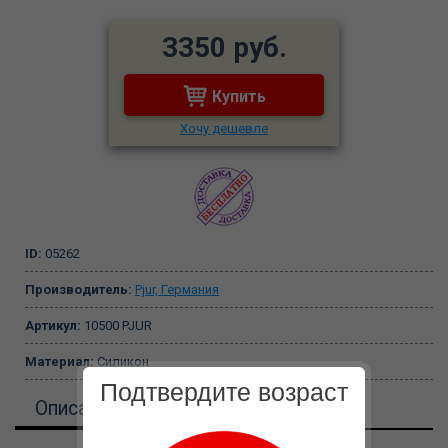
3350 руб.
Купить
Хочу дешевле
ID:
05262
Производитель:
Pjur, Германия
Артикул:
10500 PJUR
Материал:
Силикон
Подтвердите возраст
Описание