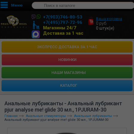
Меню
+7(903)746-80-53
Ваша корзина
+7(495)797-72-96
0
руб.
Магазины 24/7
0
штук(и)
Доставка за 1 час
ЭКСПРЕСС ДОСТАВКА ЗА 1 ЧАС
НОВИНКИ
HАШИ МАГАЗИНЫ
КАТАЛОГ
Анальные лубриканты - Анальный лубрикант
pjur analyse me! glide 30 мл., 1PJURAM-30
Главная
Анальные стимуляторы
Анальные лубриканты
Анальный лубрикант pjur analyse me! glide 30 мл., 1PJURAM-30