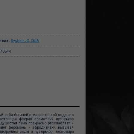
тель:
System JO, США
40544
вуй себя богиней в массе теплой воды и в
астоящая феерия ароматных пузырьков
душистая пена прекрасно расслабляет и
идают феромоны и афродизиаки, вызывая
вихрениях воды и пузырьков. Благодаря