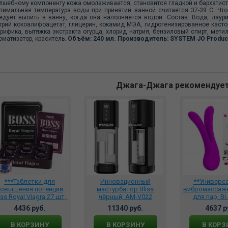
лшебному компоненту кожа омолаживается, становится гладкой и бархатист
тимальная температура воды при принятии ванной считается 37-39 С. Чт
едует вылить в ванну, когда она наполняется водой. Состав: Вода, лаур
трий кокоалифоацетат, глицерин, кокамид МЭА, гидрогенизированное касто
рифика, вытяжка экстракта огурца, хлорид натрия, бензиловый спирт, мети
оматизатор, краситель.
Объём: 240 мл. Производитель: SYSTEM JO Produc
Джага-Джага рекомендуе
***Таблетки для
Инновационный
**Универс
овышения потенции
мастурбатор Bliss
вибромассаже
ss Royal Viagra 27 шт.,
чёрный, AM-V022
для пар, BI
BRV-1509
4436 руб.
11340 руб.
4637 р
В КОРЗИНУ
В КОРЗИНУ
В КОРЗ