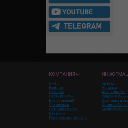
КОМПАНИЯ
ИНФОРМА
О нас
Бренды
Новости
Новинки
Отзывы
Анонимность
Сертификаты
Скидки и Акци
Без сомнений!
Доставка и оп
Оптовикам
Остерегайтесь
Сеть магазинов
Бесплатная до
Вакансии
Политика конфиденц.