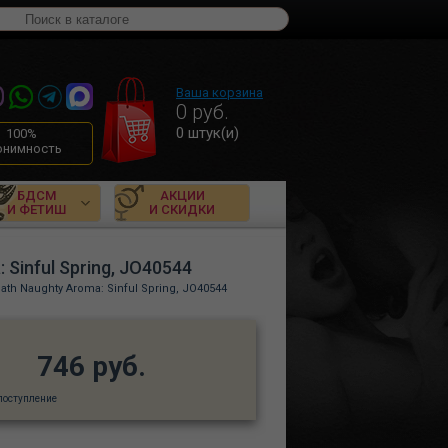
Ваша корзина
0
руб.
0
штук(и)
100%
онимность
БДСМ
АКЦИИ
И ФЕТИШ
И СКИДКИ
Sinful Spring, JO40544
th Naughty Aroma: Sinful Spring, JO40544
746 руб.
поступление