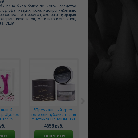
ой.
обы пена была более пушистой, средство
илсульфат натрия, кокалидопропилбетаин,
ровое масло, феромон, экстракт пуэрария
лхлоризотиазолинон, метилизотиазолинон,
ts, США.
т
альный
*Премиальный крем-
Вибромассажер King
р Ulysses
гелевый лубрикант для
Cock 23 см. Vibrating
-014475
фистинга PREMIUN FIST
Cock Flesh телесный,
CREMс ионами серебра
PD5404-21
уб.
4658 руб.
7293 руб.
и экстрактом эхинацеи
200 мл., NT-007
ИНУ
В КОРЗИНУ
В КОРЗИНУ