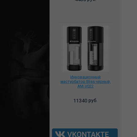
Инновационный
мастурбатор Bliss чёрный,
AM-V022
руб.
11340