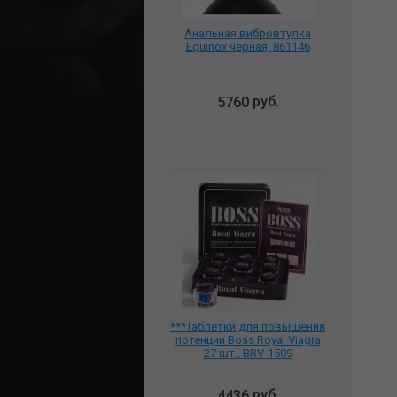
Анальная вибровтулка
Equinox чёрная, 861146
руб.
5760
***Таблетки для повышения
потенции Boss Royal Viagra
27 шт., BRV-1509
руб.
4436