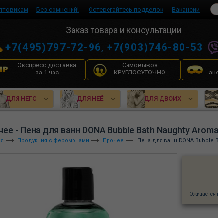
птовикам
Без сомнений!
Остерегайтесь подделок
Вакансии
Заказ товара и консультации
+7(495)797-72-96
,
+7(903)746-80-53
Экспресс доставка
Самовывоз
за 1 час
КРУГЛОСУТОЧНО
ан
ДЛЯ НЕГО
ДЛЯ НЕЁ
ДЛЯ ДВОИХ
ее - Пена для ванн DONA Bubble Bath Naughty Aroma: 
ая
Продукция с феромонами
Прочее
Пена для ванн DONA Bubble Ba
Ожидается 