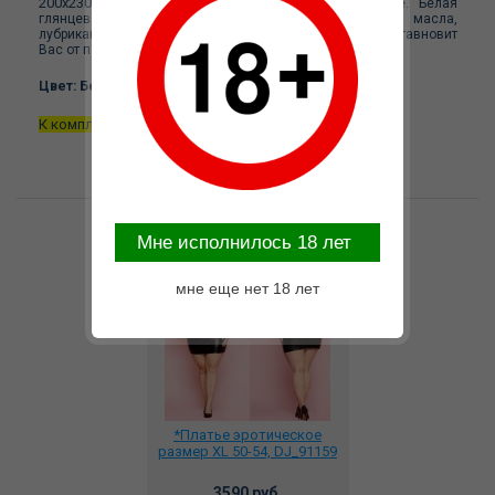
200х230 см
подойдет даже для кроватей king size. Белая
глянцевая ткань из поливинилхлорида не боится масла,
лубрикантов на любых основах, поэтому ни что не оставновит
Вас от полного погружения в игру!
Цвет: Белый
К комплекту можно докупить
наволочку из винила
.
Возможные варианты замены
Mне исполнилось 18 лет
мне еще нет 18 лет
*Платье эротическое
размер XL 50-54, DJ_91159
3590 руб.