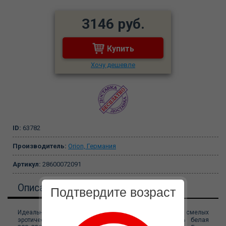
3146 руб.
Купить
Хочу дешевле
ID:
63782
Производитель:
Orion, Германия
Артикул:
28600072091
Описание
Подтвердите возраст
Идеальная простынь для любых, даже самых смелых
Виниловая простынь белая
эротических фантазий и игр!