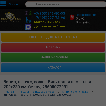
Меню
+7(903)746-80-53
Ваша корзина
+7(495)797-72-96
0
руб.
Магазины 24/7
0
штук(и)
Доставка за 1 час
ЭКСПРЕСС ДОСТАВКА ЗА 1 ЧАС
НОВИНКИ
HАШИ МАГАЗИНЫ
КАТАЛОГ
Винил, латекс, кожа - Виниловая простыня
200х230 см. белая, 28600072091
Главная
БДСМ, Фетиш, Садо-Мазо
Винил, латекс, кожа
Виниловая простыня 200х230 см. белая, 28600072091