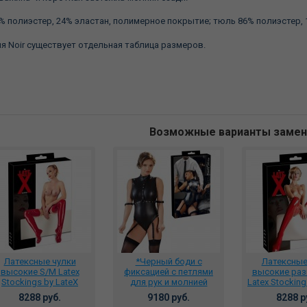
% полиэстер, 24% эластан, полимерное покрытие; тюль 86% полиэстер, 
я Noir существует отдельная таблица размеров.
Возможные варианты заме
Латексные чулки
*Черный боди с
Латексные
высокие S/M Latex
фиксацией с петлями
высокие раз
Stockings by LateX
для рук и молнией
Latex Stocking
расные, 29000413111
Cottelli Collection
красные, 290
8288 руб.
9180 руб.
8288 р
Bondage размер M,