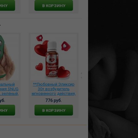
В КОРЗИНУ
ИНУ
В КОРЗИНУ
т
нальный
**Любовный Эликсир
*Вибратор-реалистик с
ения SNUG
30+ возбудитель
пультом управления с
 зелёный,
мгновенного действия,
функцией удлинения
3
ЛЭ-02
Accelerator 5989840000
уб.
776 руб.
5859 руб.
ИНУ
В КОРЗИНУ
В КОРЗИНУ