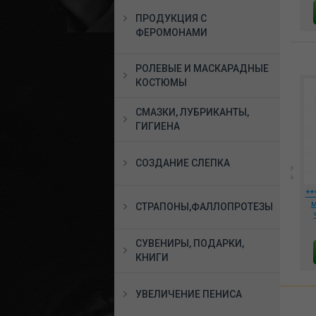
В КОРЗИНУ
В КОРЗИНУ
ПРОДУКЦИЯ С
ФЕРОМОНАМИ
РОЛЕВЫЕ И МАСКАРАДНЫЕ
КОСТЮМЫ
СМАЗКИ, ЛУБРИКАНТЫ,
ГИГИЕНА
СОЗДАНИЕ СЛЕПКА
 из
*Платье Vinyl Dress
*Вибратор 3-Function
**
179
Black Level черное
Vibe 5966550000
м
СТРАПОНЫ,ФАЛЛОПРОТЕЗЫ
лаковое со шнуровкой
размер M., 28509661032
7560 руб.
8400 руб.
СУВЕНИРЫ, ПОДАРКИ,
В КОРЗИНУ
В КОРЗИНУ
КНИГИ
УВЕЛИЧЕНИЕ ПЕНИСА