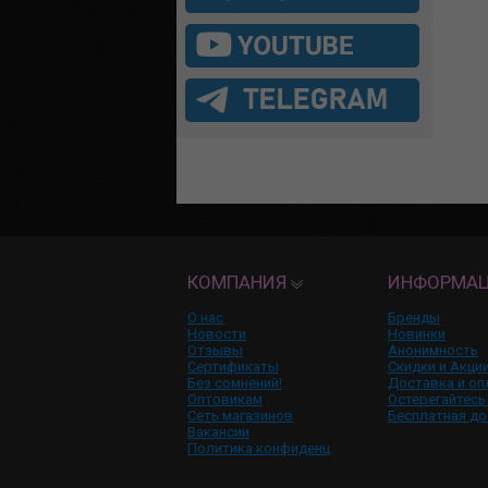
КОМПАНИЯ
ИНФОРМА
О нас
Бренды
Новости
Новинки
Отзывы
Анонимность
Сертификаты
Скидки и Акци
Без сомнений!
Доставка и оп
Оптовикам
Остерегайтесь
Сеть магазинов
Бесплатная до
Вакансии
Политика конфиденц.