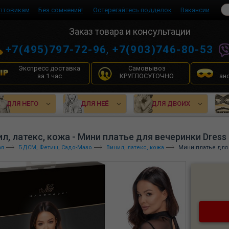
птовикам
Без сомнений!
Остерегайтесь подделок
Вакансии
Заказ товара и консультации
+7(495)797-72-96
,
+7(903)746-80-53
Экспресс доставка
Самовывоз
за 1 час
КРУГЛОСУТОЧНО
ан
ДЛЯ НЕГО
ДЛЯ НЕЁ
ДЛЯ ДВОИХ
л, латекс, кожа - Мини платье для вечеринки Dress 
ая
БДСМ, Фетиш, Садо-Мазо
Винил, латекс, кожа
Мини платье для 