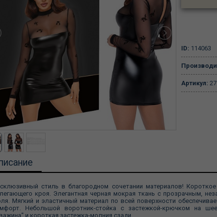
ID:
114063
Производи
Артикул:
27
писание
склюзивный стиль в благородном сочетании материалов! Короткое 
легающего кроя. Элегантная черная мокрая ткань с прозрачным, не
ля. Мягкий и эластичный материал по всей поверхности обеспечива
мфорт. Небольшой воротник-стойка с застежкой-крючком на ше
важина" и короткая застежка-молния сзади.