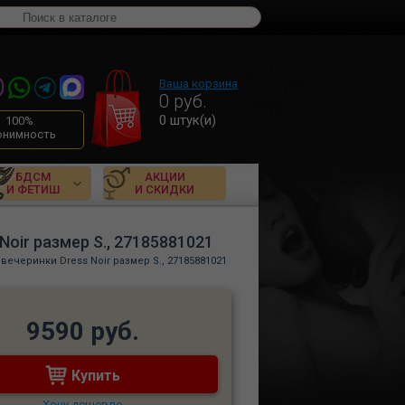
Ваша корзина
0
руб.
0
штук(и)
100%
онимность
БДСМ
АКЦИИ
И ФЕТИШ
И СКИДКИ
Noir размер S., 27185881021
вечеринки Dress Noir размер S., 27185881021
9590 руб.
Купить
Хочу дешевле