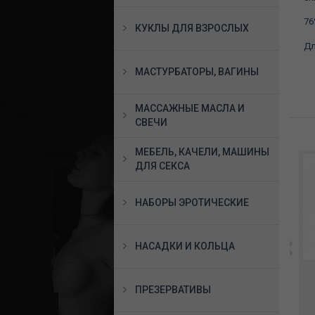
76
КУКЛЫ ДЛЯ ВЗРОСЛЫХ
Дл
МАСТУРБАТОРЫ, ВАГИНЫ
МАССАЖНЫЕ МАСЛА И
СВЕЧИ
МЕБЕЛЬ, КАЧЕЛИ, МАШИНЫ
ДЛЯ СЕКСА
НАБОРЫ ЭРОТИЧЕСКИЕ
НАСАДКИ И КОЛЬЦА
s
*Платье винил Vinyl
Костюм раба размер S,
Dress Black Level размер
21804721701
ой
S-M 28515471021
ПРЕЗЕРВАТИВЫ
041
к
9570 руб.
9850 руб.