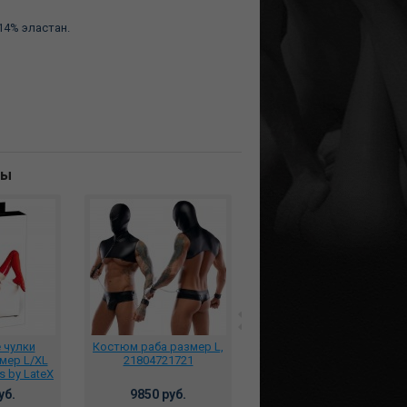
14% эластан.
ны
*Платье винил Vinyl
 чулки
Костюм раба размер L,
Dress Black Level размер
мер L/XL
21804721721
S-M 28500791021
s by LateX
00413131
7380 руб.
уб.
9850 руб.