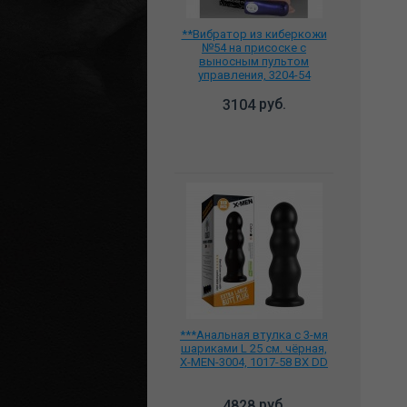
**Вибратор из киберкожи
№54 на присоске с
выносным пультом
управления, 3204-54
руб.
3104
***Анальная втулка с 3-мя
шариками L 25 см. чёрная,
X-MEN-3004, 1017-58 BX DD
руб.
4828