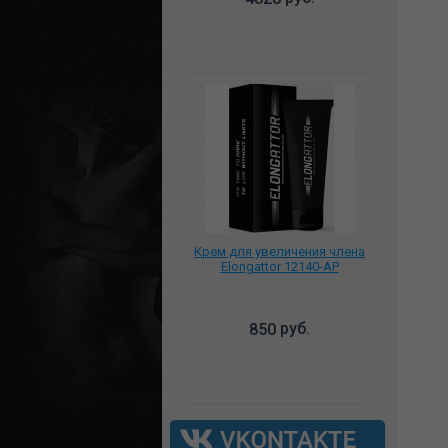
Крем для увеличения члена
Elongattor 12140-AP
руб.
850