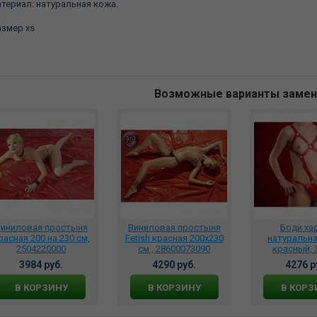
териал: натуральная кожа.
змер xs
Возможные варианты заме
иниловая простыня
Виниловая простыня
Боди ха
расная 200 на 230 см,
Fetish красная 200х230
натуральн
2504220000
см., 28600073090
красный, 
3984 руб.
4290 руб.
4276 р
В КОРЗИНУ
В КОРЗИНУ
В КОРЗ