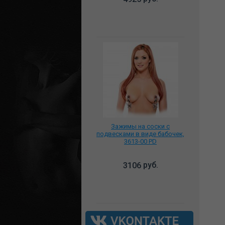
Зажимы на соски с
подвесками в виде бабочек,
3613-00 PD
руб.
3106