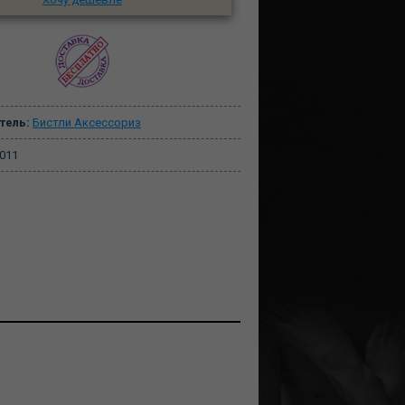
тель:
Бистли Аксессориз
011