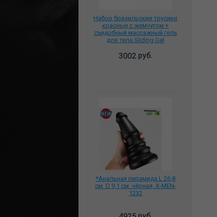
Набор бразильские трусики
красные с жемчугом +
съедобный массажный гель
для тела Sliding Gel
Strawberry клубничный,
BP0002
руб.
3002
*Анальная пирамида L 26,8
см. D 9,1 см. чёрная, X-MEN-
1232
руб.
4925