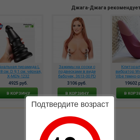
Джага-Джага рекомендуе
Анальная пирамида L
Зажимы на соски с
Клитора
,8 см. D 9,1 см. чёрная,
подвесками в виде
вибратор W
X-MEN-1232
бабочек, 3613-00 PD
Vibe темно-
WZFS1
4925 руб.
3106 руб.
19602 р
В КОРЗИНУ
В КОРЗИНУ
В КОРЗ
Подтвердите возраст