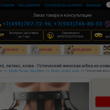
птовикам
Без сомнений!
Остерегайтесь подделок
Вакансии
Заказ товара и консультации
+7(495)797-72-96
,
+7(903)746-80-53
Экспресс доставка
Самовывоз
за 1 час
КРУГЛОСУТОЧНО
ан
ДЛЯ НЕГО
ДЛЯ НЕЁ
ДЛЯ ДВОИХ
ил, латекс, кожа - Готический женская юбка из кожи
ая
БДСМ, Фетиш, Садо-Мазо
Винил, латекс, кожа
Готический женск