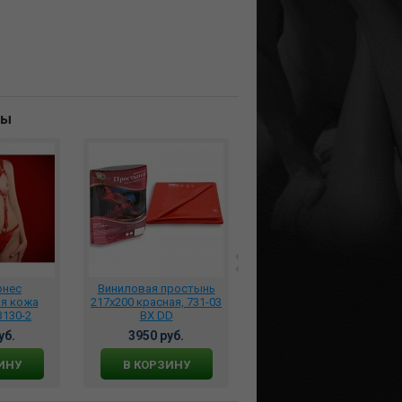
ны
рнес
Виниловая простынь
*Платье эротическое
ая кожа
217х200 красная, 731-03
размер XL 50-54,
3130-2
BX DD
DJ_91159
уб.
3950 руб.
3590 руб.
ИНУ
В КОРЗИНУ
В КОРЗИНУ