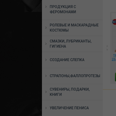
ПРОДУКЦИЯ С
ФЕРОМОНАМИ
РОЛЕВЫЕ И МАСКАРАДНЫЕ
КОСТЮМЫ
СМАЗКИ, ЛУБРИКАНТЫ,
ГИГИЕНА
Мини вибростимулятор
*Комплект мужской
*
 7,2
Asha Lipstick Vibrator в
сетка трусики + майка
26
СОЗДАНИЕ СЛЕПКА
236
виде помады, PAN001
черный, DJ_6621
3858 руб.
4950 руб.
СТРАПОНЫ,ФАЛЛОПРОТЕЗЫ
В КОРЗИНУ
В КОРЗИНУ
СУВЕНИРЫ, ПОДАРКИ,
КНИГИ
УВЕЛИЧЕНИЕ ПЕНИСА