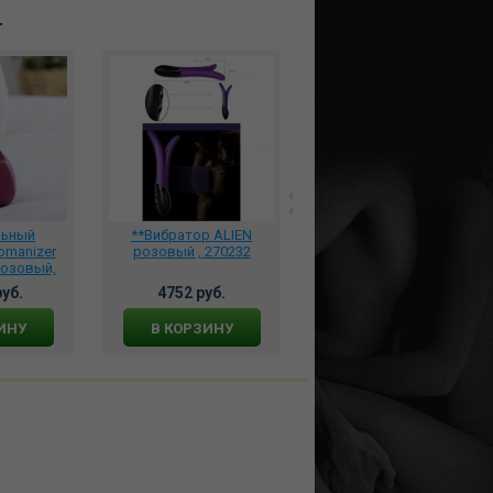
т
льный
**Вибратор ALIEN
Реалистичный
omanizer
розовый , 270232
мастурбатор Angelia
розовый,
вагина и анус, VN352020
SG3
уб.
4752 руб.
4798 руб.
ИНУ
В КОРЗИНУ
В КОРЗИНУ