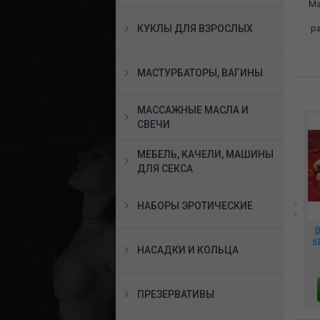
Ма
КУКЛЫ ДЛЯ ВЗРОСЛЫХ
ра
МАСТУРБАТОРЫ, ВАГИНЫ
МАССАЖНЫЕ МАСЛА И
СВЕЧИ
МЕБЕЛЬ, КАЧЕЛИ, МАШИНЫ
ДЛЯ СЕКСА
НАБОРЫ ЭРОТИЧЕСКИЕ
нь
*Платье эротическое
*Боди эротическое
В
-03
размер XL 50-54,
виниловое черное
к
НАСАДКИ И КОЛЬЦА
DJ_91159
+митинки+чокер,
DJ_9821
3590 руб.
3950 руб.
В КОРЗИНУ
В КОРЗИНУ
ПРЕЗЕРВАТИВЫ