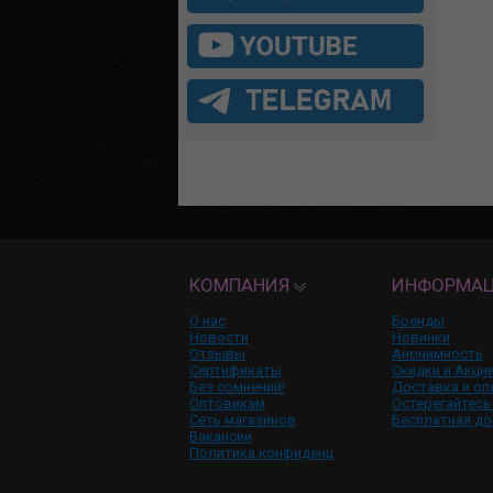
КОМПАНИЯ
ИНФОРМА
О нас
Бренды
Новости
Новинки
Отзывы
Анонимность
Сертификаты
Скидки и Акци
Без сомнений!
Доставка и оп
Оптовикам
Остерегайтесь
Сеть магазинов
Бесплатная до
Вакансии
Политика конфиденц.