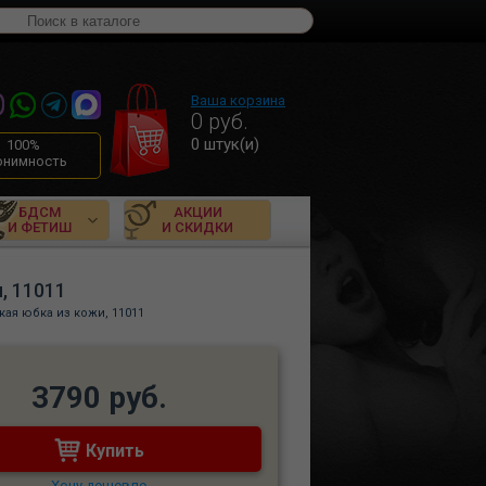
Ваша корзина
0
руб.
0
штук(и)
100%
онимность
БДСМ
АКЦИИ
И ФЕТИШ
И СКИДКИ
, 11011
ая юбка из кожи, 11011
3790 руб.
Купить
Хочу дешевле