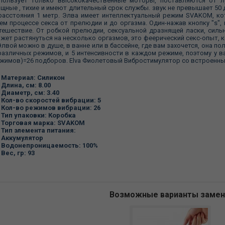
пользует только высококачественные моторы, поставляются от л
щные , тихие и имеют длительный срок службы. звук не превышает 50
расстояния 1 метр. Элва имеет интеллектуальный режим SVAKOM, ко
ем процессе секса от прелюдии и до оргазма. Один-нажав кнопку "s"
тешествие. От робкой прелюдии, сексуальной дразнящей ласки, силь
жет растянуться на несколько оргазмов, это феерический секс-опыт, 
Элвой можно в душе, в ванне или в бассейне, где вам захочется, она 
различных режимов, и 5 интенсивности в каждом режиме, поэтому у вас
жимов)=26 подборов. Elva Фиолетовый Вибростимулятор со встроенным
Материал: Силикон
Длина, см: 8.00
Диаметр, см: 3.40
Кол-во скоростей вибрации: 5
Кол-во режимов вибрации: 26
Тип упаковки: Коробка
Торговая марка: SVAKOM
Тип элемента питания:
Аккумулятор
Водонепроницаемость: 100%
Вес, гр: 93
Возможные варианты заме