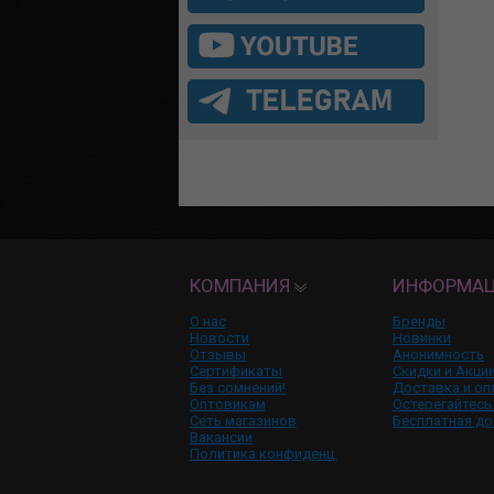
КОМПАНИЯ
ИНФОРМА
О нас
Бренды
Новости
Новинки
Отзывы
Анонимность
Сертификаты
Скидки и Акци
Без сомнений!
Доставка и оп
Оптовикам
Остерегайтесь
Сеть магазинов
Бесплатная до
Вакансии
Политика конфиденц.