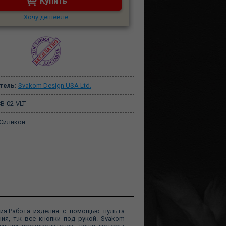
Купить
Хочу дешевле
тель:
Svakom Design USA Ltd.
B-02-VLT
Силикон
ия.Работа изделия с помощью пульта
ия, т.к все кнопки под рукой. Svakom