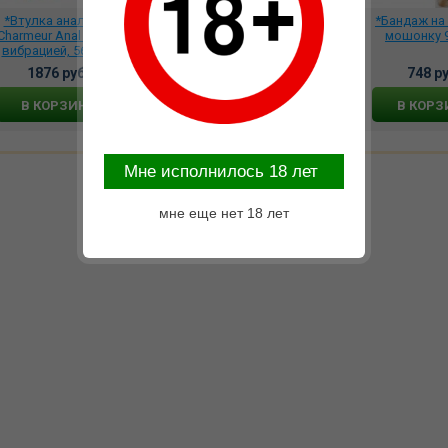
*Втулка анальная
Фаллоимитатор на
*Бандаж на 
Charmeur Anal Vibe с
присоске King Cock Plus
мошонку 9
вибрацией, 568368
6 Triple Density с
подвижной мошонкой,
1876 руб.
15630 руб.
748 ру
572921
В КОРЗИНУ
В КОРЗИНУ
В КОРЗ
Mне исполнилось 18 лет
мне еще нет 18 лет