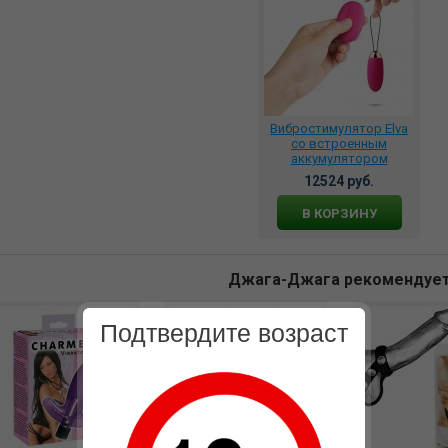
Вибростимулятор Elva
со встроенным
аккумулятором
сливовый, SCB-02-PMR
12524 руб.
В КОРЗИНУ
Джага-Джага рекомендуе
Подтвердите возраст