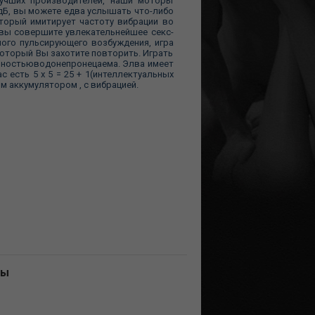
учших производителей, наши моторы
 дБ, вы можете едва услышать что-либо
торый имитирует частоту вибрации во
, вы совершите увлекательнейшее секс-
ного пульсирующего возбуждения, игра
который Вы захотите повторить. Играть
полностьюводонепронецаема. Элва имеет
 есть 5 х 5 = 25 + 1(интеллектуальных
 аккумулятором , c вибрацией.
ны