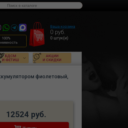
Ваша корзина
0
руб.
0
штук(и)
100%
онимность
БДСМ
АКЦИИ
И ФЕТИШ
И СКИДКИ
аккумулятором фиолетовый,
12524 руб.