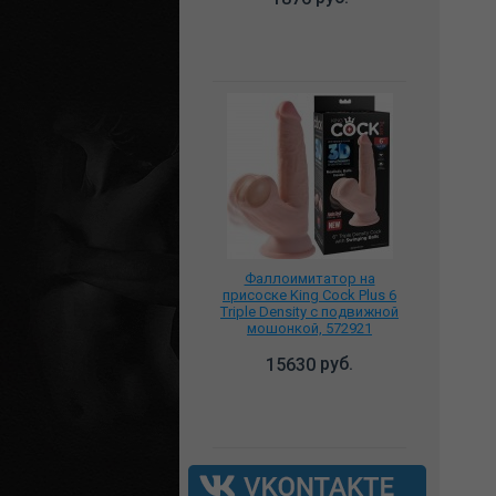
Фаллоимитатор на
присоске King Cock Plus 6
Triple Density с подвижной
мошонкой, 572921
руб.
15630