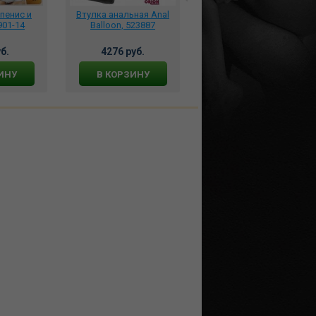
пенис и
Втулка анальная Anal
Мастурбатор-ротик из
01-14
Balloon, 523887
мягкого
силикона,светящийся в
темноте Firefly - BJ - Blue
б.
4276 руб.
3825 руб.
NSN-0486-37
ИНУ
В КОРЗИНУ
В КОРЗИНУ