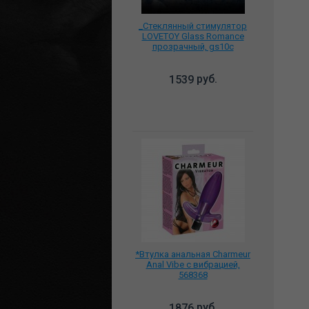
_Стеклянный стимулятор
LOVETOY Glass Romance
прозрачный, gs10c
руб.
1539
*Втулка анальная Charmeur
Anal Vibe с вибрацией,
568368
руб.
1876