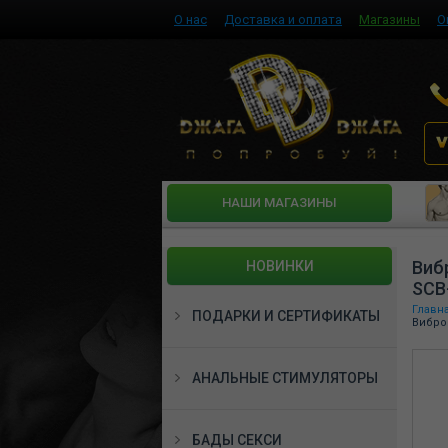
О нас
Доставка и оплата
Магазины
О
HАШИ МАГАЗИНЫ
Виб
НОВИНКИ
SCB
Главн
ПОДАРКИ И СЕРТИФИКАТЫ
Вибро
АНАЛЬНЫЕ СТИМУЛЯТОРЫ
БАДЫ СЕКСИ