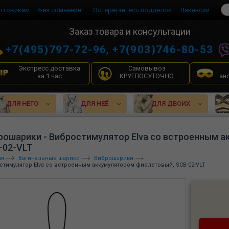
птовикам
Без сомнений!
Остерегайтесь подделок
Вакансии
Заказ товара и консультации
+7(495)797-72-96
,
+7(903)746-80-53
Экспресс доставка
Самовывоз
за 1 час
КРУГЛОСУТОЧНО
ан
ДЛЯ НЕГО
ДЛЯ НЕЁ
ДЛЯ ДВОИХ
рошарики - Вибростимулятор Elva со встроенным 
-02-VLT
ая
Вагинальные шарики
Виброшарики
стимулятор Elva со встроенным аккумулятором фиолетовый, SCB-02-VLT