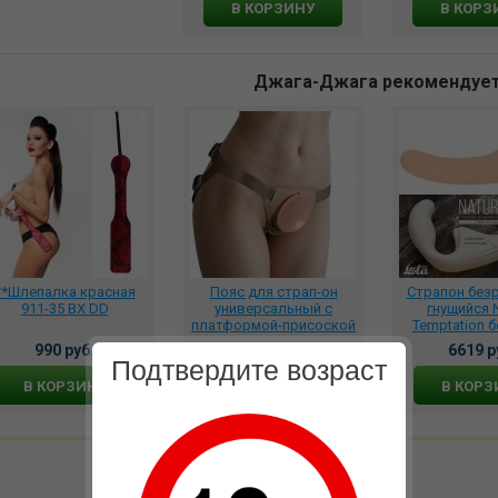
В КОРЗИНУ
В КОРЗ
Джага-Джага рекомендуе
**Шлепалка красная
Пояс для страп-он
Страпон без
911-35 BX DD
универсальный с
гнущийся N
платформой-присоской
Temptation 
бежевый, 985903
5011-01
990 руб.
2565 руб.
6619 р
Подтвердите возраст
В КОРЗИНУ
В КОРЗИНУ
В КОРЗ