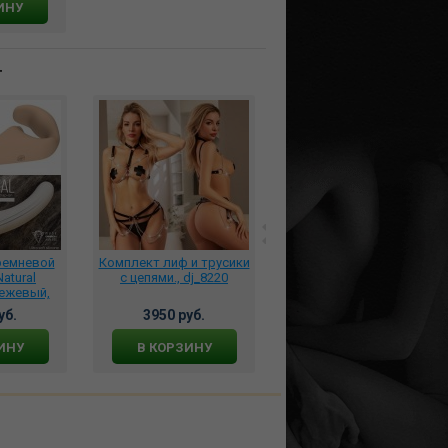
ИНУ
т
ремневой
Комплект лиф и трусики
*Маструбатор STROKER
atural
с цепями., dj_8220
прозрачный, VN351006
бежевый,
lola
уб.
3950 руб.
946 руб.
ИНУ
В КОРЗИНУ
В КОРЗИНУ