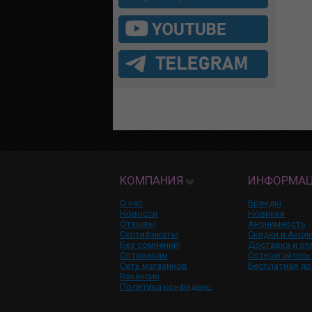
КОМПАНИЯ
ИНФОРМА
О нас
Бренды
Новости
Новинки
Отзывы
Анонимность
Сертификаты
Скидки и Акци
Без сомнений!
Доставка и оп
Оптовикам
Остерегайтесь
Сеть магазинов
Бесплатная до
Вакансии
Политика конфиденц.