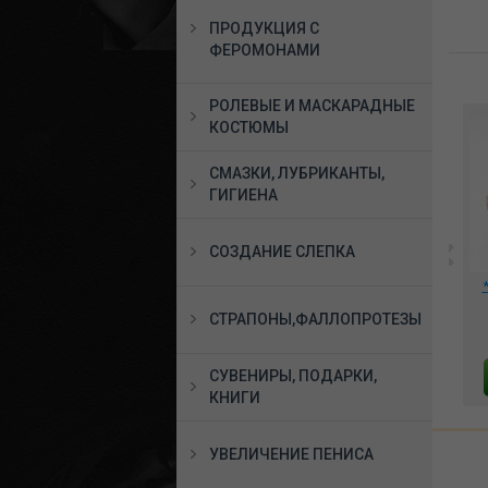
ПРОДУКЦИЯ С
ФЕРОМОНАМИ
РОЛЕВЫЕ И МАСКАРАДНЫЕ
КОСТЮМЫ
СМАЗКИ, ЛУБРИКАНТЫ,
ГИГИЕНА
СОЗДАНИЕ СЛЕПКА
 и
Комплект полицейская
*Комплект пэстисов
DD
с фуражкой и
кресты Hide&Stick
наручниками (5
СТРАПОНЫ,ФАЛЛОПРОТЕЗЫ
чёрный и красный,
предметов) размер 42-
06663
3950 руб.
1136 руб.
48, DJ_8110
СУВЕНИРЫ, ПОДАРКИ,
В КОРЗИНУ
В КОРЗИНУ
КНИГИ
УВЕЛИЧЕНИЕ ПЕНИСА