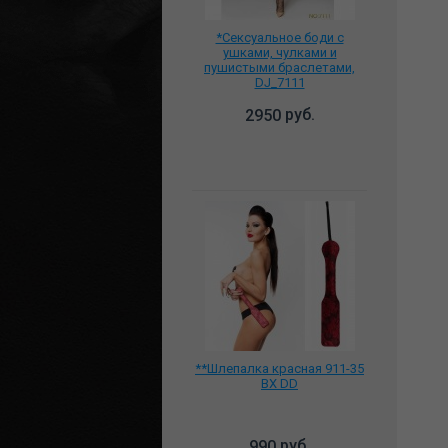
*Сексуальное боди с
ушками, чулками и
пушистыми браслетами,
DJ_7111
руб.
2950
**Шлепалка красная 911-35
BX DD
руб.
990