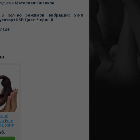
Материал: Силикон
подъема
: 5
Кол-во режимов вибрации: 5
Тип
мулятор+USB
Цвет: Черный
ладе!
ны
нное
о Fifty
 Lost in
er с
уб.
льным
м, 69141