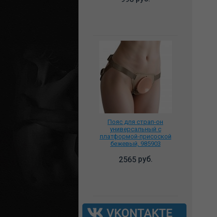
Пояс для страп-он
универсальный с
платформой-присоской
бежевый, 985903
руб.
2565