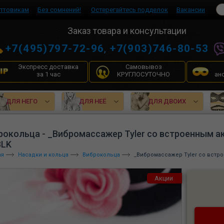
птовикам
Без сомнений!
Остерегайтесь подделок
Вакансии
Заказ товара и консультации
+7(495)797-72-96
,
+7(903)746-80-53
Экспресс доставка
Самовывоз
за 1 час
КРУГЛОСУТОЧНО
ан
ДЛЯ НЕГО
ДЛЯ НЕЁ
ДЛЯ ДВОИХ
рокольца - _Вибромассажер Tyler со встроенным а
BLK
ая
Насадки и кольца
Виброкольца
_Вибромассажер Tyler со встро
Акции