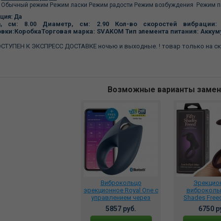
Обычный режим
Режим ласки
Режим радости
Режим возбуждения
Режим 
ция: Да
Диаметр, см: 2.90
Кол-во скоростей вибрации
а, см: 8.00
овки:Коробка
Торговая марка: SVAKOM
Тип элемента питания: Акку
СТУПЕН К ЭКСПРЕСС ДОСТАВКЕ ночью и выходные. ! товар только на ск
Возможные варианты заме
Виброкольцо
Эрекцио
эрекционное Royal One с
виброкольц
управлением через
Shades Freed
приложение, J2008-21
Each Oth
5857 руб.
6750 р
клитора
стимуляторо