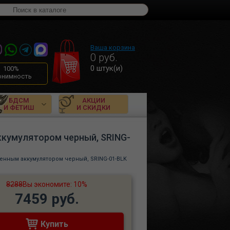
Ваша корзина
0
руб.
0
штук(и)
100%
онимность
БДСМ
АКЦИИ
И ФЕТИШ
И СКИДКИ
ккумулятором черный, SRING-
енным аккумулятором черный, SRING-01-BLK
8288
Вы экономите: 10%
7459 руб.
Купить