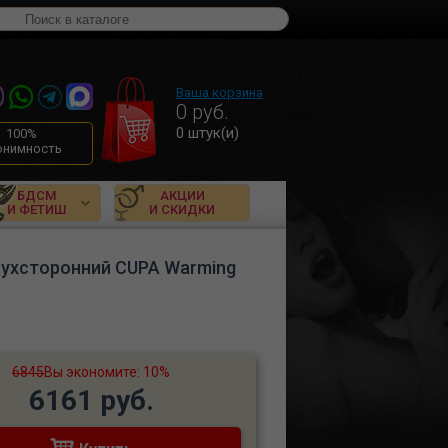
Ваша корзина
0
руб.
0
штук(и)
100%
онимность
БДСМ
АКЦИИ
И ФЕТИШ
И СКИДКИ
ухсторонний CUPA Warming
6845
Вы экономите: 10%
6161 руб.