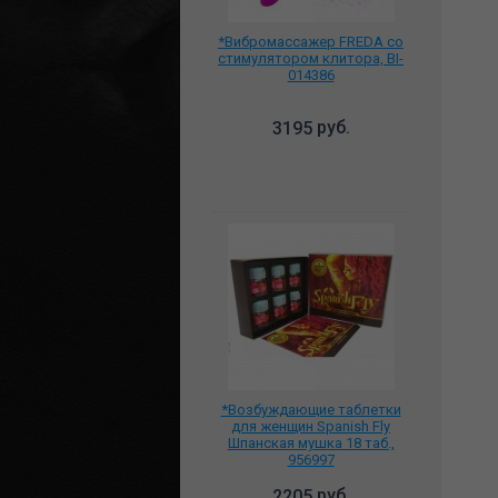
*Вибромассажер FREDA со
стимулятором клитора, BI-
014386
руб.
3195
*Возбуждающие таблетки
для женщин Spanish Fly
Шпанская мушка 18 таб.,
956997
руб.
2205