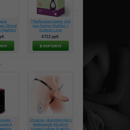
ьный
**Вибромассажер для
*Вибромассажер со
 Clitoral
пар Partner Multifun 1
сменными насадками,
 Realistic
Endless Love
BW-055002A
r двойное
универсальный
уб.
6722 руб.
5890 руб.
е чёрный,
фиолетовый, J2018-29-1
1BL
ИНУ
В КОРЗИНУ
В КОРЗИНУ
т
ающее,
Страпон , фалопротез с
Платье горничной
ющее и
вибрацией Vibrating
лаковое
масло-
Unisex Hollow StrapOn,
+чепчик+пуховка+трусики