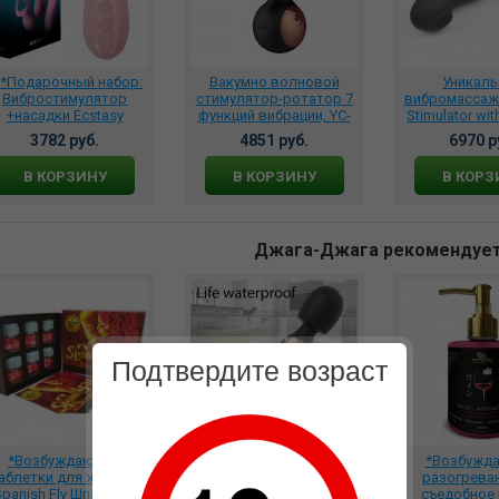
**Подарочный набор:
Вакумно волновой
Уникал
Вибростимулятор
стимулятор-ротатор 7
вибромассажер
+насадки Ecstasy
функций вибрации, YC-
Stimulator with
огофункциональный,
G0011
Penis Vibrato
3782 руб.
4851 руб.
6970 р
RA-311
удовольстви
6543-2
В КОРЗИНУ
В КОРЗИНУ
В КОРЗ
Джага-Джага рекомендуе
Подтвердите возраст
*Возбуждающие
****Вибромассажер
*Возбужд
аблетки для женщин
точки G и стимулятор
разогрева
panish Fly Шпанская
клитора Wand с 2
съедобное 