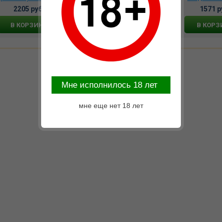
ушка 18 таб., 956997
моторами и 20
афродизиак дл
2205 руб.
5931 руб.
1571 р
режимами вибраций,
вкусом Японс
33109ne
BMN-0
В КОРЗИНУ
В КОРЗИНУ
В КОРЗ
Mне исполнилось 18 лет
мне еще нет 18 лет