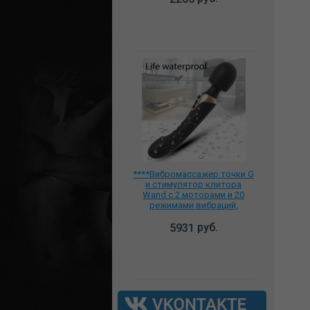
****Вибромассажер точки G
и стимулятор клитора
Wand с 2 моторами и 20
режимами вибраций,
33109ne
руб.
5931