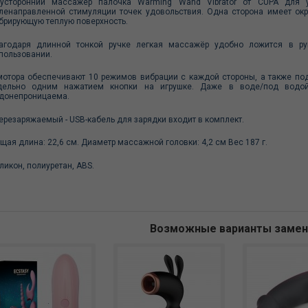
усторонний массажёр палочка Warming Wand Vibrator от CUPA для 
ленаправленной стимуляции точек удовольствия. Одна сторона имеет окр
брирующую теплую поверхность.
агодаря длинной тонкой ручке легкая массажёр удобно ложится в рук
пользовании.
мотора обеспечивают 10 режимов вибрации с каждой стороны, а также по
дельно одним нажатием кнопки на игрушке. Даже в воде/под водой
донепроницаема.
резаряжаемый - USB-кабель для зарядки входит в комплект.
щая длина: 22,6 см. Диаметр массажной головки: 4,2 см Вес 187 г.
ликон, полиуретан, ABS.
Возможные варианты заме