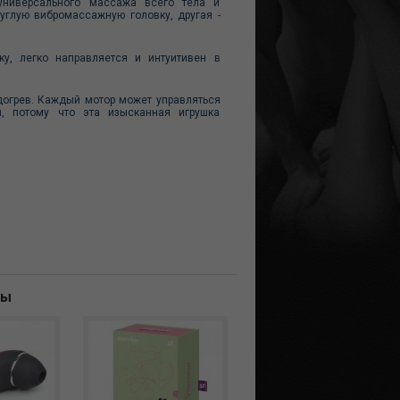
универсального массажа всего тела и
углую вибромассажную головку, другая -
у, легко направляется и интуитивен в
догрев. Каждый мотор может управляться
, потому что эта изысканная игрушка
ны