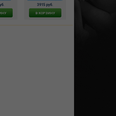
я тела со
LV3002
(4 предмета) DJ_6675
уб.
3915 руб.
4890 руб.
кое Вино,
121
ИНУ
В КОРЗИНУ
В КОРЗИНУ