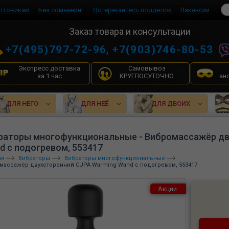
птовикам
Без сомнений!
Остерегайтесь подделок
Вакансии
Заказ товара и консультации
+7(495)797-72-96
,
+7(903)746-80-53
Экспресс доставка
Самовывоз
за 1 час
КРУГЛОСУТОЧНО
ан
ДЛЯ НЕГО
ДЛЯ НЕЁ
ДЛЯ ДВОИХ
раторы многофункциональные - Вибромассажёр дв
d с подогревом, 553417
ая
Вибраторы
Вибраторы многофункциональные
массажёр двухсторонний CUPA Warming Wand с подогревом, 553417
Акции