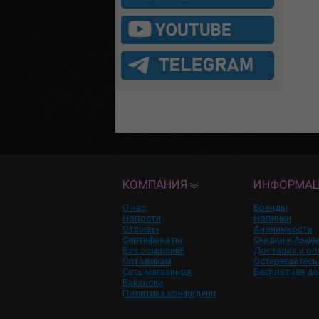
КОМПАНИЯ
ИНФОРМА
О нас
Бренды
Новости
Новинки
Отзывы
Анонимность
Сертификаты
Скидки и Акци
Без сомнений!
Доставка и оп
Оптовикам
Остерегайтесь
Сеть магазинов
Бесплатная до
Вакансии
Политика конфиденц.