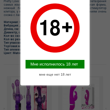
Pretty Love Andre Прекрасная игрушка, созданная для удовлетворения
самых изысканных желаний. Небольшой размер, интересная форма,
нежный бархатистый материал. Изюминка вибратора -стимулятор
клитора, у которого есть функция "переминание" по ощущениям очень
схожа с ласковыми движениями настойчивых пальчиков.
Материал: Силикон
Вибрация: Да
Длина, см: 20.50
Диаметр, см: 3.00
Кол-во скоростей вибрации: 3
Кол-во режимов вибрации: 7
Тип упаковки: Коробка
Торговая марка: Baile Pretty Love
Тип элемента питания: AAA
Цвет: Малиновый
Mне исполнилось 18 лет
Возможные варианты замены
мне еще нет 18 лет