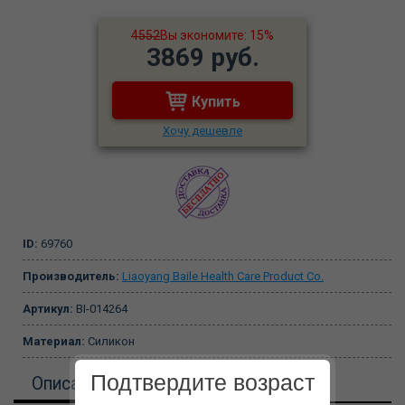
4552
Вы экономите: 15%
3869 руб.
Купить
Хочу дешевле
ID:
69760
Производитель:
Liaoyang Baile Health Care Product Co.
Артикул:
BI-014264
Материал:
Силикон
Подтвердите возраст
Описание