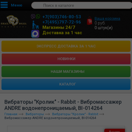
Меню
+7(903)746-80-53
Ваша корзина
+7(495)797-72-96
0
руб.
Магазины 24/7
0
штук(и)
Доставка за 1 час
ЭКСПРЕСС ДОСТАВКА ЗА 1 ЧАС
НОВИНКИ
HАШИ МАГАЗИНЫ
КАТАЛОГ
Вибраторы "Кролик" - Rabbit - Вибромассажер
ANDRE водонепроницаемый, BI-014264
Главная
Вибраторы
Вибраторы "Кролик" - Rabbit
Вибромассажер ANDRE водонепроницаемый, BI-014264
Акции