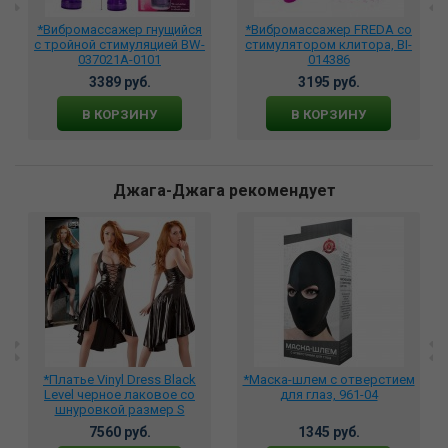
*Вибромассажер гнущийся
*Вибромассажер FREDA со
с тройной стимуляцией BW-
стимулятором клитора, BI-
037021A-0101
014386
3389 руб.
3195 руб.
В КОРЗИНУ
В КОРЗИНУ
Джага-Джага рекомендует
*Платье Vinyl Dress Black
*Маска-шлем с отверстием
Level черное лаковое со
для глаз, 961-04
шнуровкой размер S
28509661022
7560 руб.
1345 руб.