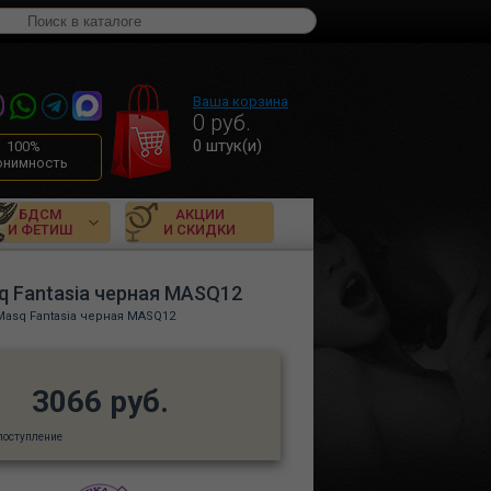
Ваша корзина
0
руб.
0
штук(и)
100%
онимность
БДСМ
АКЦИИ
И ФЕТИШ
И СКИДКИ
q Fantasia черная MASQ12
Masq Fantasia черная MASQ12
3066 руб.
поступление