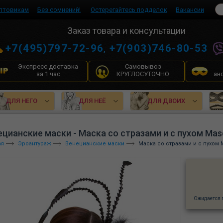
птовикам
Без сомнений!
Остерегайтесь подделок
Вакансии
Заказ товара и консультации
+7(495)797-72-96
,
+7(903)746-80-53
Экспресс доставка
Самовывоз
за 1 час
КРУГЛОСУТОЧНО
ан
ДЛЯ НЕГО
ДЛЯ НЕЁ
ДЛЯ ДВОИХ
ецианские маски - Маска со стразами и с пухом Mas
ая
Эроантураж
Венецианские маски
Маска со стразами и с пухом 
Ожидается 