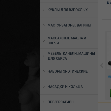
Цв
КУКЛЫ ДЛЯ ВЗРОСЛЫХ
МАСТУРБАТОРЫ, ВАГИНЫ
МАССАЖНЫЕ МАСЛА И
СВЕЧИ
МЕБЕЛЬ, КАЧЕЛИ, МАШИНЫ
ДЛЯ СЕКСА
НАБОРЫ ЭРОТИЧЕСКИЕ
Съедобное бельё TAPA
Набор мастурбаторов,
y с
SEXO CORACAO со
BM-009159
п
вкусом шоколада,
HZ642C
950 руб.
3726 руб.
НАСАДКИ И КОЛЬЦА
В КОРЗИНУ
В КОРЗИНУ
ПРЕЗЕРВАТИВЫ