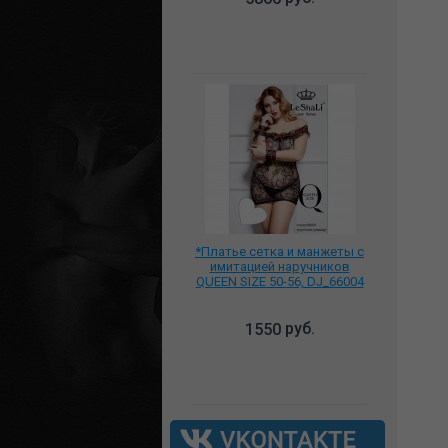
*Платье сетка и манжеты с
имитацией наручников
QUEEN SIZE 50-56, DJ_66004
руб.
1550