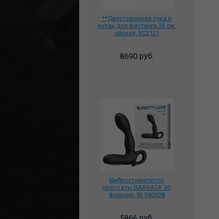
**Двусторонняя рука и
кулак для фистинга 36 см.
чёрная, YC2121
руб.
8690
Вибростимулятор
простаты BARRACK 30
функций, BI-040028
руб.
5866