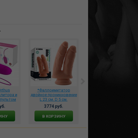
т
rthus
*Фаллоимитатор
****Кетсьюит на тонких
литора и
двойное проникновение
лямках с имитацией
 пультом
L 23 см. D 5 см.
чулок цвет черный,
4901W
телесный, X-MEN-2850
DJ_1105
уб.
3774 руб.
1350 руб.
ИНУ
В КОРЗИНУ
В КОРЗИНУ