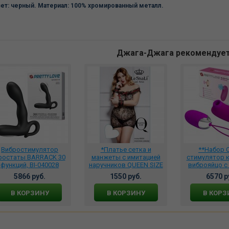
ет: черный. Материал: 100% хромированный металл.
Джага-Джага рекомендуе
Вибростимулятор
*Платье сетка и
**Набор O
ростаты BARRACK 30
манжеты с имитацией
стимулятор к
функций, BI-040028
наручников QUEEN SIZE
виброяйцо с
50-56, DJ_66004
ДУ, BI-01
5866 руб.
1550 руб.
6570 р
В КОРЗИНУ
В КОРЗИНУ
В КОРЗ