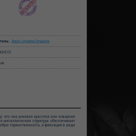
тель:
-Baci Lingerie Dreams
SQ12
ый
: кто она роковая красотка или коварная
я металлическая структура обеспечивает
собую торжественность, а фиксация в виде