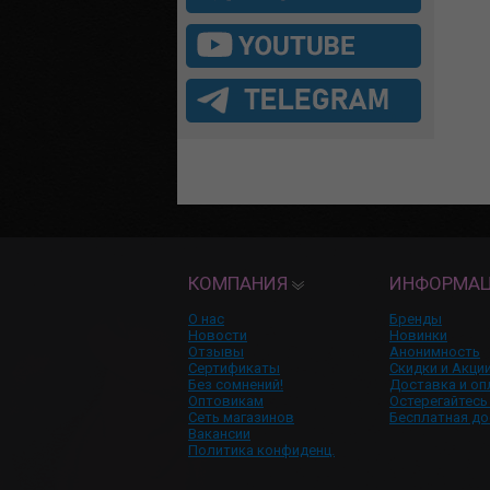
КОМПАНИЯ
ИНФОРМА
О нас
Бренды
Новости
Новинки
Отзывы
Анонимность
Сертификаты
Скидки и Акци
Без сомнений!
Доставка и оп
Оптовикам
Остерегайтесь
Сеть магазинов
Бесплатная до
Вакансии
Политика конфиденц.