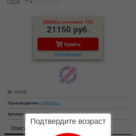
23500
Вы экономите: 10%
21150 руб.
Купить
Хочу дешевле
ID:
125795
Производитель:
KOKOS Co.
Артикул:
M01-003-07DV
Подтвердите возраст
Описание