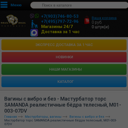
Меню
+7(903)746-80-53
Ваша корзина
+7(495)797-72-96
0
руб.
Магазины 24/7
0
штук(и)
Доставка за 1 час
ЭКСПРЕСС ДОСТАВКА ЗА 1 ЧАС
НОВИНКИ
HАШИ МАГАЗИНЫ
КАТАЛОГ
Вагины с вибро и без - Мастурбатор торс
SAMANDA реалистичные бёдра телесный, M01-
003-07DV
Главная
Мастурбаторы, вагины
Вагины с вибро и без
Мастурбатор торс SAMANDA реалистичные бёдра телесный, M01-003-
07DV