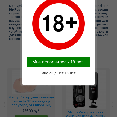
Мастурбатор-торс SAMANDA от бренда KOKOS из серии Realistic
Hip Replica. Изделие выполнено в масштабе 1:1 и воспроизводит
форму женских бёдер и ягодиц в натуральную величину.
Телесный цвет, мягкий материал с реалистичной текстурой
поверхности. Конструкция предусматривает два отверстия для
введения, каждое из которых имеет собственный рельеф
внутреннего канала. Значительный вес изделия обеспечивает
устойчивость при использовании. Объёмная форма ягодиц и
детализированный внешний вид соответствуют заявленной
концепции реалистичной реплики.
Mне исполнилось 18 лет
Возможные варианты замены
мне еще нет 18 лет
Мастурбатор девственница
Samanda, 3D вагина,анус
полуторс, без вибрации,
M01-003-07D
23500 руб.
Мастурбатор-вагина с
функцией переминания и