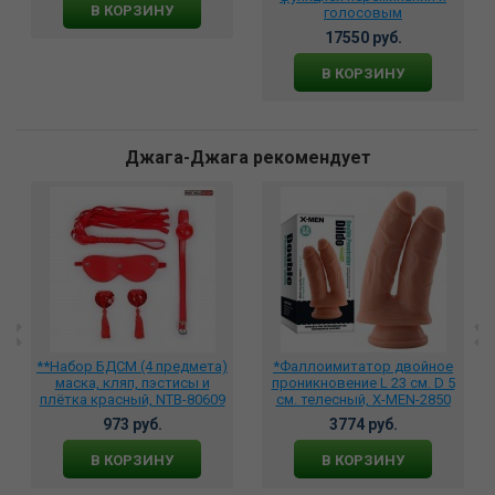
В КОРЗИНУ
голосовым
сопровождением PDX ELITE
17550 руб.
Ultimate Milker прозрачный
RD531
В КОРЗИНУ
Джага-Джага рекомендует
**Набор БДСМ (4 предмета)
*Фаллоимитатор двойное
маска, кляп, пэстисы и
проникновение L 23 см. D 5
плётка красный, NTB-80609
см. телесный, X-MEN-2850
973 руб.
3774 руб.
В КОРЗИНУ
В КОРЗИНУ