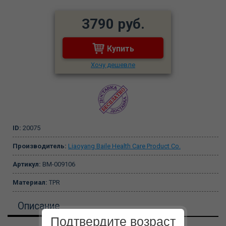
3790 руб.
Купить
Хочу дешевле
ID:
20075
Производитель:
Liaoyang Baile Health Care Product Co.
Артикул:
BM-009106
Материал:
TPR
Описание
Подтвердите возраст