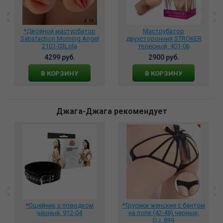
*Двойной мастурбатор
Маструбатор
Satisfaction Morning Angel
двухсторонний STROKER
2101-03Lola
телесный, 401-06
4299 руб.
2900 руб.
В КОРЗИНУ
В КОРЗИНУ
Джага-Джага рекомендует
*Ошейник с поводком
*Трусики женские с бантом
чёрный, 912-04
на попе (42-48) черные,
DJ_839