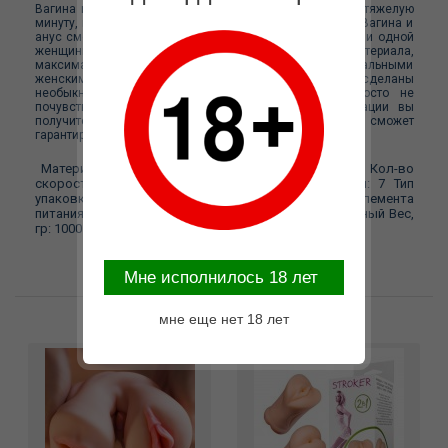
Вагина и анус с вибрацией может помочь мужчине в тяжелую
минуту, когда рядом с ним нет прекрасной спутницы. Вагина и
анус смогут доставить вам удовольствие, даже если ни одной
женщины не будет рядом. Вагина и анус сделаны из материала,
максимально совпадающего по фактуре с натуральными
женскими половыми органами. Все прелести сделаны
необыкновенно реалистично. Закрыв глаза, вы просто не
почувствуете разницы! С помощью механизма вибрации вы
получите незабываемые ощущения, которые сможет
гарантировать далеко не каждая женщина.
Материал:
TPR Длина, см:
16.5 Диаметр, см:
11.00 Кол-во
скоростей вибрации:
3 Кол-во режимов вибрации:
7 Тип
упаковки:
Коробка Торговая марка:
Baile Тип элемента
питания:
AAA приобретаются отдельно Цвет:
Телесный Вес,
гр:
1000
Mне исполнилось 18 лет
мне еще нет 18 лет
Возможные варианты замены