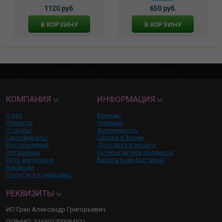
1120 руб.
650 руб.
В КОРЗИНУ
В КОРЗИНУ
КОМПАНИЯ
ИНФОРМАЦИЯ
О нас
Бренды
Новости
Новинки
Отзывы
Анонимность
Сертификаты
Скидки и Акции
Без сомнений!
Доставка и оплата
Оптовикам
Остерегайтесь подделок
Сеть магазинов
Бесплатная доставка
Вакансии
Политика конфиденц.
РЕКВИЗИТЫ
ИП Грин Александр Григорьевич
ОГРНИП: 316501700054521