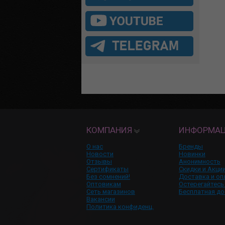
КОМПАНИЯ
ИНФОРМА
О нас
Бренды
Новости
Новинки
Отзывы
Анонимность
Сертификаты
Скидки и Акци
Без сомнений!
Доставка и оп
Оптовикам
Остерегайтесь
Сеть магазинов
Бесплатная до
Вакансии
Политика конфиденц.