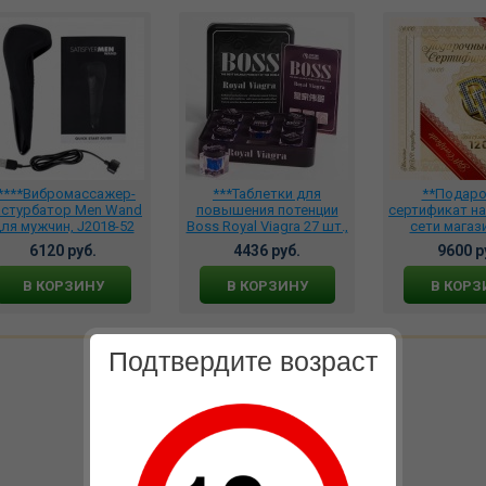
****Вибромассажер-
***Таблетки для
**Подар
стурбатор Men Wand
повышения потенции
сертификат на
ля мужчин, J2018-52
Boss Royal Viagra 27 шт.,
сети магаз
BRV-1509
сумму 12.000 р
6120 руб.
4436 руб.
9600 р
1200
В КОРЗИНУ
В КОРЗИНУ
В КОРЗ
Подтвердите возраст