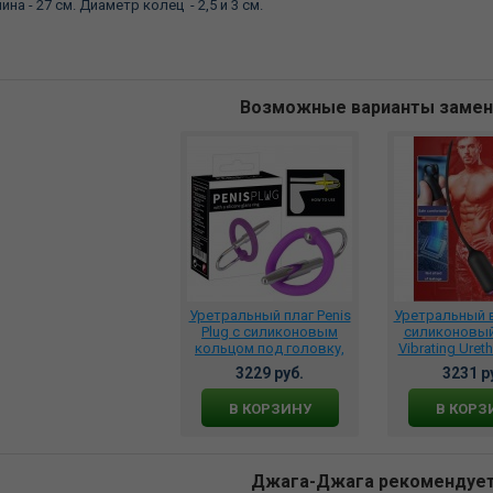
ина - 27 см. Диаметр колец - 2,5 и 3 см.
Возможные варианты заме
Уретральный плаг Penis
Уретральный 
Plug с силиконовым
силиконовый 
кольцом под головку,
Vibrating Urethr
517704
YC-3054
3229 руб.
3231 р
В КОРЗИНУ
В КОРЗ
Джага-Джага рекомендуе