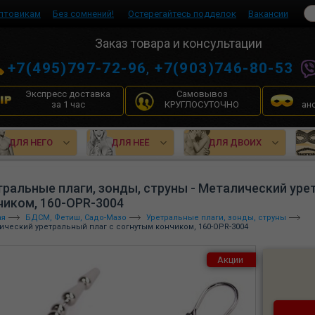
птовикам
Без сомнений!
Остерегайтесь подделок
Вакансии
Заказ товара и консультации
+7(495)797-72-96
,
+7(903)746-80-53
Экспресс доставка
Самовывоз
за 1 час
КРУГЛОСУТОЧНО
ан
ДЛЯ НЕГО
ДЛЯ НЕЁ
ДЛЯ ДВОИХ
тральные плаги, зонды, струны - Металический уре
чиком, 160-OPR-3004
ая
БДСМ, Фетиш, Садо-Мазо
Уретральные плаги, зонды, струны
ический уретральный плаг с согнутым кончиком, 160-OPR-3004
Акции