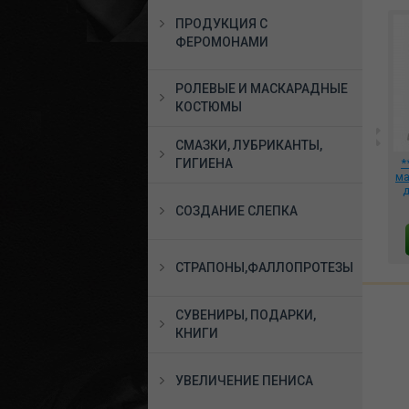
ПРОДУКЦИЯ С
ФЕРОМОНАМИ
РОЛЕВЫЕ И МАСКАРАДНЫЕ
КОСТЮМЫ
СМАЗКИ, ЛУБРИКАНТЫ,
*Платье винил Vinyl
**Наручники
*
ГИГИЕНА
Dress Black Level размер
ер
металические с
ма
S-M 28500791021
ия
красным мехом, 910-15
д
7
7380 руб.
1187 руб.
СОЗДАНИЕ СЛЕПКА
В КОРЗИНУ
В КОРЗИНУ
СТРАПОНЫ,ФАЛЛОПРОТЕЗЫ
СУВЕНИРЫ, ПОДАРКИ,
КНИГИ
УВЕЛИЧЕНИЕ ПЕНИСА