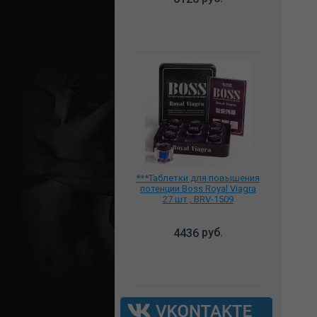
***Таблетки для повышения
потенции Boss Royal Viagra
27 шт., BRV-1509
руб.
4436