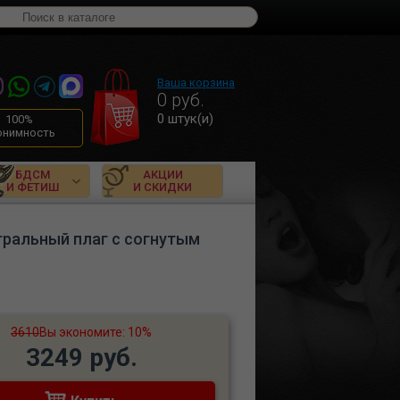
Ваша корзина
0
руб.
0
штук(и)
100%
онимность
БДСМ
АКЦИИ
И ФЕТИШ
И СКИДКИ
тральный плаг с согнутым
3610
Вы экономите: 10%
3249 руб.