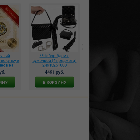
очный
**Набор бдсм с
*Стеклянный пенис , GB-
 покупку в
сумочкой (4 предмета)
1030
инов на
24918261000
уб., sert-
уб.
4491 руб.
2590 руб.
0
ИНУ
В КОРЗИНУ
В КОРЗИНУ