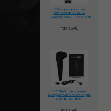
**Очищающий спрей
антисептик CLEANER
Toy&Body 200 мл., BMN-0058
руб.
1390
*****Вибромассажер-
мастурбатор Men Wand для
мужчин, J2018-52
руб.
6120