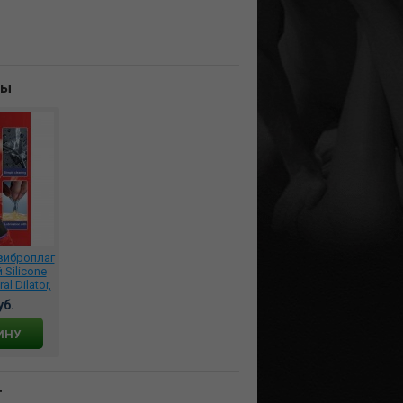
ны
виброплаг
Silicone
al Dilator,
236
уб.
ИНУ
т