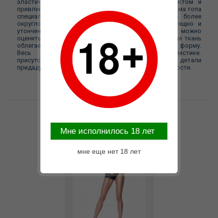
эластичного черного материала с мокрым эффектом и
привлекает внимание своей необычной формой, Форма топа
специально разработана с целью сделать грудь более
округлой и аппетитной.Спереди они выглядят изящно и
утонченно, но их настоящую привлекательность можно
оценить, только увидев со спины. Черная эластичная ткань
облегает аппетитные ягодицы, подчеркивают их форму.
Весь комплект выполнен в единой стилистике.
присутствующие на бюстгальтере и шортах, все эти детали
придадут вашему образу утонченности и оригинальности.
Возможные варианты замены
Mне исполнилось 18 лет
мне еще нет 18 лет