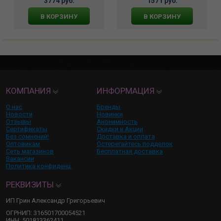
3774 руб.
1571 руб.
вкусом Баунти, BMN-0118
В КОРЗИНУ
В КОРЗИНУ
КОМПАНИЯ
ИНФОРМАЦИЯ
О нас
Бренды
Новости
Новинки
Отзывы
Анонимность
Сертификаты
Скидки и Акции
Без сомнений!
Доставка и оплата
Оптовикам
Остерегайтесь подделок
Сеть магазинов
Бесплатная доставка
Вакансии
Политика конфиденц.
РЕКВИЗИТЫ
ИП Грин Александр Григорьевич
ОГРНИП: 316501700054521
ИНН: 501813362411