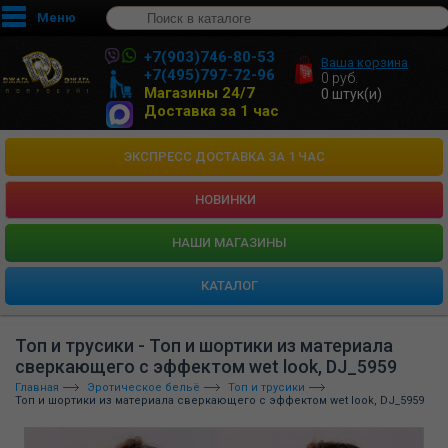
Меню
+7(903)746-80-53
Ваша корзина
+7(495)797-72-96
0
руб.
Магазины 24/7
0
штук(и)
Доставка за 1 час
ЭКСПРЕСС ДОСТАВКА ЗА 1 ЧАС
НОВИНКИ
HАШИ МАГАЗИНЫ
КАТАЛОГ
Топ и трусики - Топ и шортики из материала
сверкающего с эффектом wet look, DJ_5959
Главная
Эротическое бельё
Топ и трусики
Топ и шортики из материала сверкающего с эффектом wet look, DJ_5959