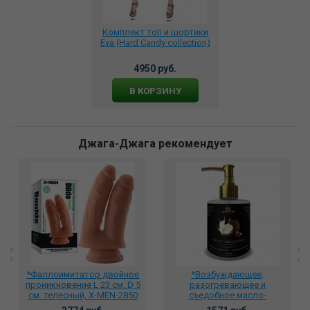
Комплект топ и шортики
Eva (Hard Candy collection)
4950 руб.
В КОРЗИНУ
Джага-Джага рекомендует
*Фаллоимитатор двойное
*Возбуждающее,
проникновение L 23 см. D 5
разогревающее и
см. телесный, X-MEN-2850
съедобное масло-
афродизиак для тела со