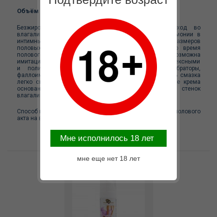
Объём 30 мл.
Безжировая женская гель-смазка , сужающая вход во
влагалище. Применяется для придания большей гармонии в
интимных отношениях в случае несоответствия размеров
половых органов партнеров, усиления ощущений во время
полового акта за счет более тесного контакта (возможна
имитация девственности). Полностью совместим с латексными
и полимерными материалами (презервативы, вибраторы,
фаллоимитаторы, вагинальные шарики). Интимная гель смазка
легко смывается водой и не имеет запаха. Действие крема
основано на временном сужении преддверия и стенок
влагалища.
Способ применения: гель наносится за 10-20 минут до полового
акта на вход и стенки влагалища.
Mне исполнилось 18 лет
мне еще нет 18 лет
Возможные варианты замены