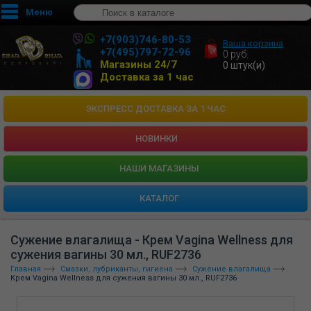
Меню
+7(903)746-80-53
Ваша корзина
+7(495)797-72-96
0
руб.
Магазины 24/7
0
штук(и)
Доставка за 1 час
ЭКСПРЕСС ДОСТАВКА ЗА 1 ЧАС
НОВИНКИ
HАШИ МАГАЗИНЫ
КАТАЛОГ
Сужение влагалища - Крем Vagina Wellness для
сужения вагины 30 мл., RUF2736
Главная
Смазки, лубриканты, гигиена
Сужение влагалища
Крем Vagina Wellness для сужения вагины 30 мл., RUF2736