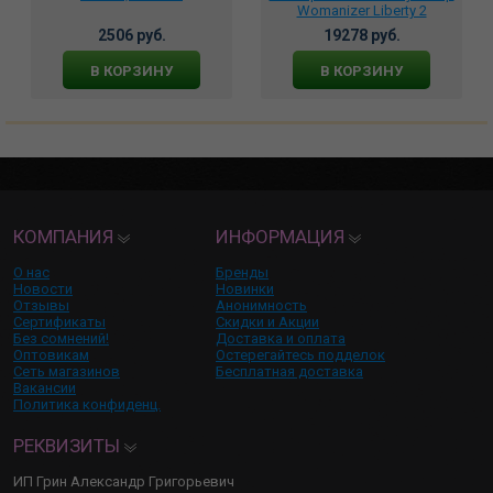
Womanizer Liberty 2
розовый, wz112sg4
2506 руб.
19278 руб.
В КОРЗИНУ
В КОРЗИНУ
КОМПАНИЯ
ИНФОРМАЦИЯ
О нас
Бренды
Новости
Новинки
Отзывы
Анонимность
Сертификаты
Скидки и Акции
Без сомнений!
Доставка и оплата
Оптовикам
Остерегайтесь подделок
Сеть магазинов
Бесплатная доставка
Вакансии
Политика конфиденц.
РЕКВИЗИТЫ
ИП Грин Александр Григорьевич