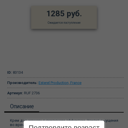
1285 руб.
Ожидается поступление
ID:
83134
Производитель:
Esterel Production, France
Артикул:
RUF 2736
Описание
Крем для женщин с сужающим эффектом. Усилит ощущения
во время интимной близости у обоих партнеров.
Подтвердите возраст